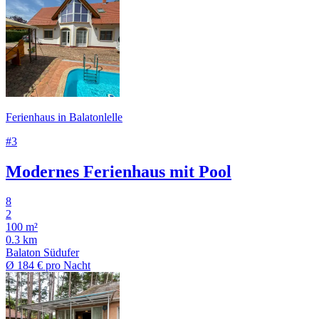
Ferienhaus in Balatonlelle
#3
Modernes Ferienhaus mit Pool
8
2
100 m²
0.3 km
Balaton Südufer
Ø
184 €
pro Nacht