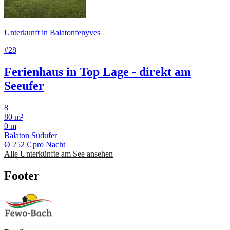
Unterkunft in Balatonfenyves
#28
Ferienhaus in Top Lage - direkt am
Seeufer
8
80 m²
0 m
Balaton Südufer
Ø
252 €
pro Nacht
Alle Unterkünfte am See ansehen
Footer