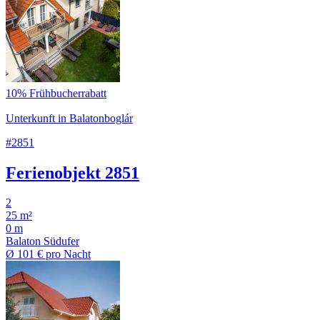
10% Frühbucherrabatt
Unterkunft in Balatonboglár
#2851
Ferienobjekt 2851
2
25 m²
0 m
Balaton Südufer
Ø
101 €
pro Nacht