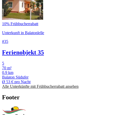
10% Frühbucherrabatt
Unterkunft in Balatonlelle
#35
Ferienobjekt 35
5
70 m²
0.9 km
Balaton Südufer
Ø
53 €
pro Nacht
Alle Unterkünfte mit Frühbucherrabatt ansehen
Footer