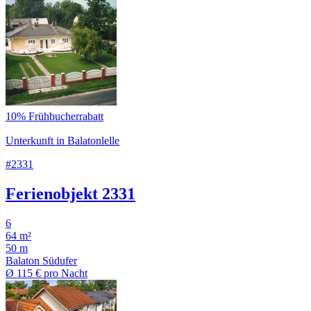
10% Frühbucherrabatt
Unterkunft in Balatonlelle
#2331
Ferienobjekt 2331
6
64 m²
50 m
Balaton Südufer
Ø
115 €
pro Nacht