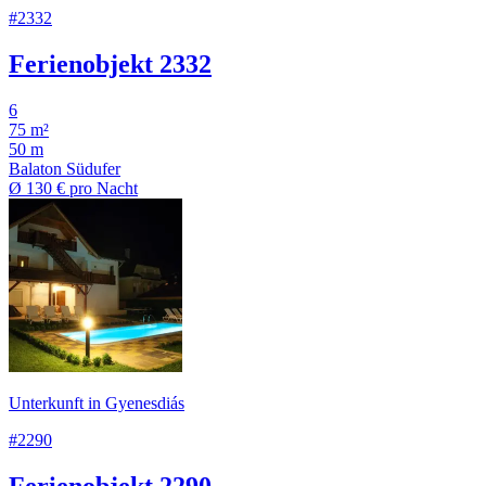
#2332
Ferienobjekt 2332
6
75 m²
50 m
Balaton Südufer
Ø
130 €
pro Nacht
Unterkunft in Gyenesdiás
#2290