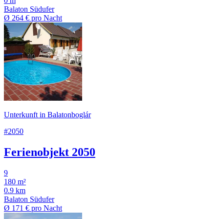
0 m
Balaton Südufer
Ø
264 €
pro Nacht
Unterkunft in Balatonboglár
#2050
Ferienobjekt 2050
9
180 m²
0.9 km
Balaton Südufer
Ø
171 €
pro Nacht