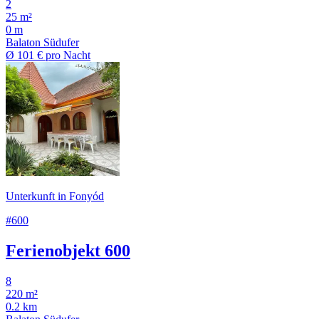
2
25 m²
0 m
Balaton Südufer
Ø
101 €
pro Nacht
Unterkunft in Fonyód
#600
Ferienobjekt 600
8
220 m²
0.2 km