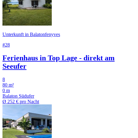
Unterkunft in Balatonfenyves
#28
Ferienhaus in Top Lage - direkt am
Seeufer
8
80 m²
0 m
Balaton Südufer
Ø
252 €
pro Nacht