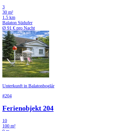
3
30 m²
1.5 km
Balaton Südufer
Ø
91 €
pro Nacht
Unterkunft in Balatonboglár
#204
Ferienobjekt 204
10
100 m²