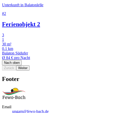
Unterkunft in Balatonlelle
#2
Ferienobjekt 2
3
1
30 m²
0.1 km
Balaton Südufer
Ø
84 €
pro Nacht
Nach oben
Zurück
Weiter
Footer
Email
ungarn@fewo-bach.de