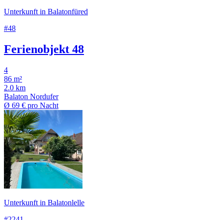
Unterkunft in Balatonfüred
#48
Ferienobjekt 48
4
86 m²
2.0 km
Balaton Nordufer
Ø
69 €
pro Nacht
Unterkunft in Balatonlelle
#2241