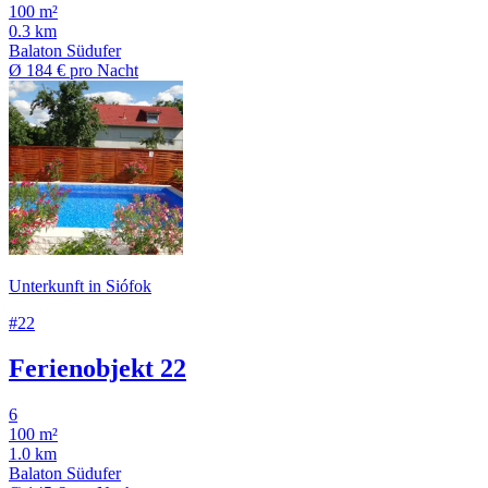
100 m²
0.3 km
Balaton Südufer
Ø
184 €
pro Nacht
Unterkunft in Siófok
#22
Ferienobjekt 22
6
100 m²
1.0 km
Balaton Südufer