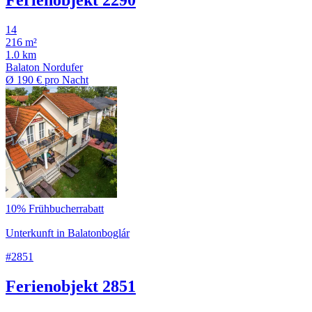
Ferienobjekt 2290
14
216 m²
1.0 km
Balaton Nordufer
Ø
190 €
pro Nacht
10% Frühbucherrabatt
Unterkunft in Balatonboglár
#2851
Ferienobjekt 2851