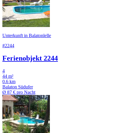
Unterkunft in Balatonlelle
#2244
Ferienobjekt 2244
4
44 m²
0.6 km
Balaton Südufer
Ø
87 €
pro Nacht