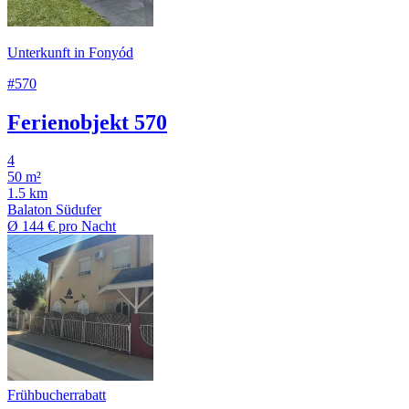
Unterkunft in Fonyód
#570
Ferienobjekt 570
4
50 m²
1.5 km
Balaton Südufer
Ø
144 €
pro Nacht
Frühbucherrabatt