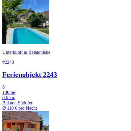
Unterkunft in Balatonlelle
#2243
Ferienobjekt 2243
6
100 m²
0.6 km
Balaton Südufer
Ø
110 €
pro Nacht