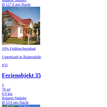
Balaton Südufer
Ø
127 €
pro Nacht
10% Frühbucherrabatt
Unterkunft in Balatonlelle
#35
Ferienobjekt 35
5
70 m²
0.9 km
Balaton Südufer
Ø
53 €
pro Nacht