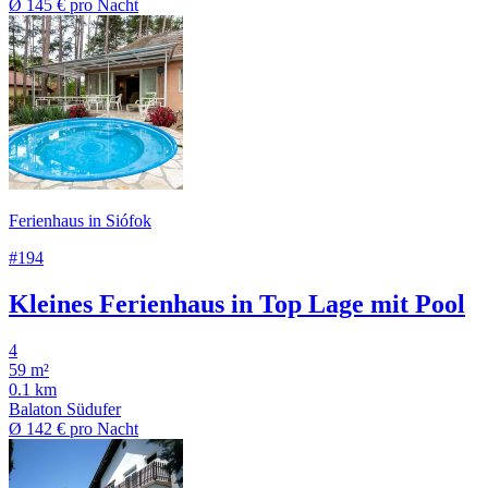
Ø
145 €
pro Nacht
Ferienhaus in Siófok
#194
Kleines Ferienhaus in Top Lage mit Pool
4
59 m²
0.1 km
Balaton Südufer
Ø
142 €
pro Nacht