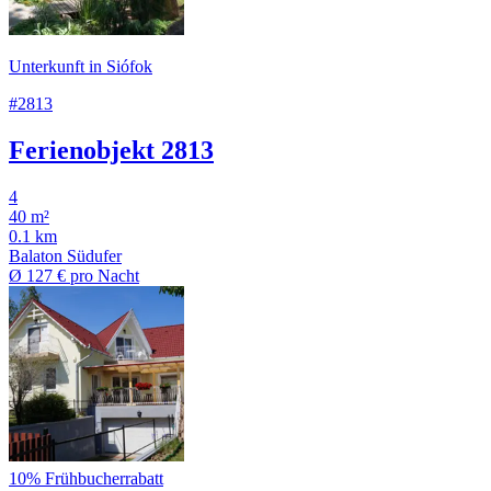
Unterkunft in Siófok
#2813
Ferienobjekt 2813
4
40 m²
0.1 km
Balaton Südufer
Ø
127 €
pro Nacht
10% Frühbucherrabatt