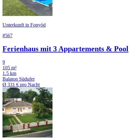
Unterkunft in Fonyód
#567
Ferienhaus mit 3 Appartements & Pool
9
105 m²
1.5 km
Balaton Südufer
Ø
331 €
pro Nacht