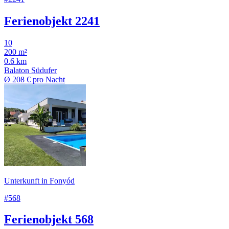
Ferienobjekt 2241
10
200 m²
0.6 km
Balaton Südufer
Ø
208 €
pro Nacht
Unterkunft in Fonyód
#568
Ferienobjekt 568