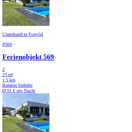
Unterkunft in Fonyód
#569
Ferienobjekt 569
2
25 m²
1.5 km
Balaton Südufer
Ø
91 €
pro Nacht