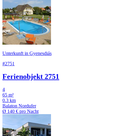
Unterkunft in Gyenesdiás
#2751
Ferienobjekt 2751
4
65 m²
0.3 km
Balaton Nordufer
Ø
140 €
pro Nacht