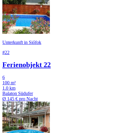
Unterkunft in Siófok
#22
Ferienobjekt 22
6
100 m²
1.0 km
Balaton Südufer
Ø
145 €
pro Nacht