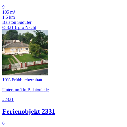
9
105 m²
1.5 km
Balaton Südufer
Ø
331 €
pro Nacht
10% Frühbucherrabatt
Unterkunft in Balatonlelle
#2331
Ferienobjekt 2331
6