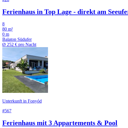
Ferienhaus in Top Lage - direkt am Seeufe
8
80 m²
0 m
Balaton Südufer
Ø
252 €
pro Nacht
Unterkunft in Fonyód
#567
Ferienhaus mit 3 Appartements & Pool