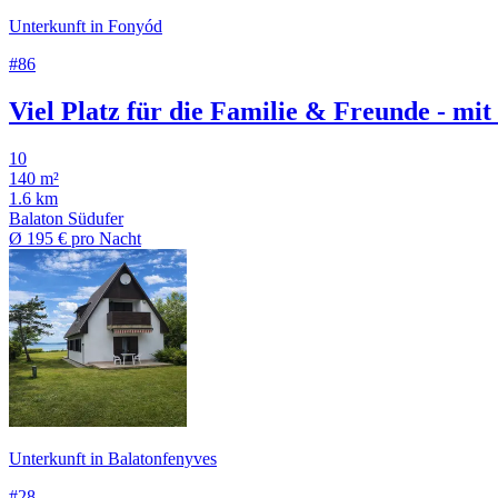
Unterkunft in Fonyód
#86
Viel Platz für die Familie & Freunde - mit
10
140 m²
1.6 km
Balaton Südufer
Ø
195 €
pro Nacht
Unterkunft in Balatonfenyves
#28