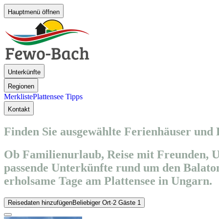
Hauptmenü öffnen
Unterkünfte
Regionen
Merkliste
Plattensee Tipps
Kontakt
Finden Sie ausgewählte Ferienhäuser und
Ob Familienurlaub, Reise mit Freunden, U
passende Unterkünfte rund um den Balaton
erholsame Tage am Plattensee in Ungarn.
Reisedaten hinzufügen
Beliebiger Ort
·
2 Gäste
1