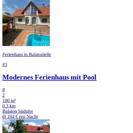
Ferienhaus in Balatonlelle
#3
Modernes Ferienhaus mit Pool
8
2
100 m²
0.3 km
Balaton Südufer
Ø
184 €
pro Nacht