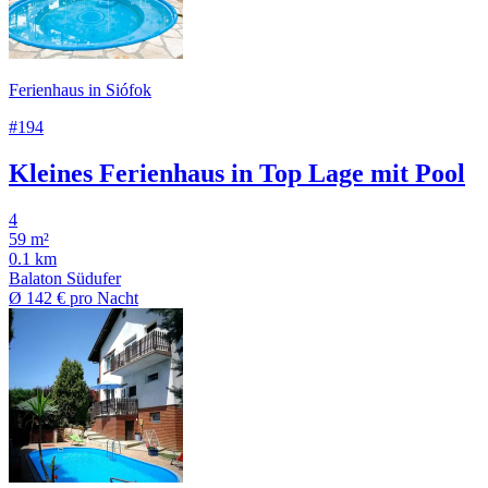
Ferienhaus in Siófok
#194
Kleines Ferienhaus in Top Lage mit Pool
4
59 m²
0.1 km
Balaton Südufer
Ø
142 €
pro Nacht