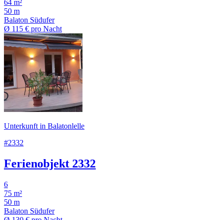
64 m²
50 m
Balaton Südufer
Ø
115 €
pro Nacht
Unterkunft in Balatonlelle
#2332
Ferienobjekt 2332
6
75 m²
50 m
Balaton Südufer
Ø
130 €
pro Nacht