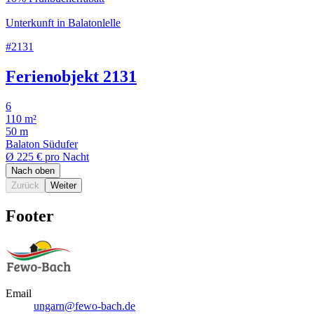
Unterkunft in Balatonlelle
#2131
Ferienobjekt 2131
6
110 m²
50 m
Balaton Südufer
Ø
225 €
pro Nacht
Nach oben
Zurück
Weiter
Footer
Email
ungarn@fewo-bach.de