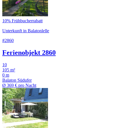
10% Frühbucherrabatt
Unterkunft in Balatonlelle
#2860
Ferienobjekt 2860
10
105 m²
0 m
Balaton Südufer
Ø
369 €
pro Nacht