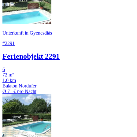
Unterkunft in Gyenesdiás
#2291
Ferienobjekt 2291
6
72 m²
1.0 km
Balaton Nordufer
Ø
71 €
pro Nacht