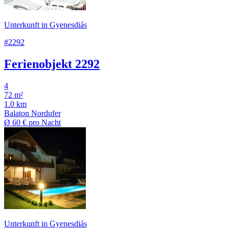
Unterkunft in Gyenesdiás
#2292
Ferienobjekt 2292
4
72 m²
1.0 km
Balaton Nordufer
Ø
60 €
pro Nacht
Unterkunft in Gyenesdiás