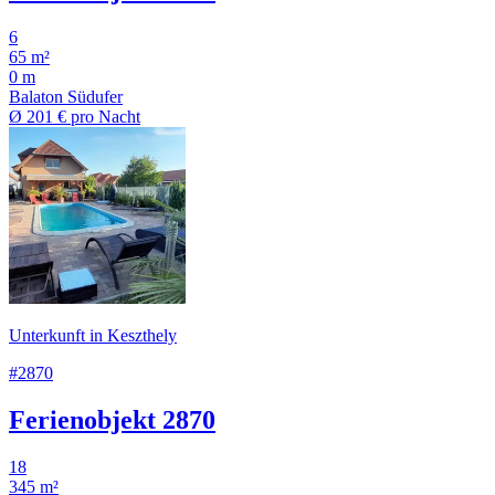
6
65 m²
0 m
Balaton Südufer
Ø
201 €
pro Nacht
Unterkunft in Keszthely
#2870
Ferienobjekt 2870
18
345 m²