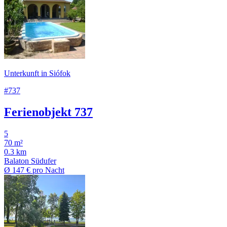
Unterkunft in Siófok
#737
Ferienobjekt 737
5
70 m²
0.3 km
Balaton Südufer
Ø
147 €
pro Nacht