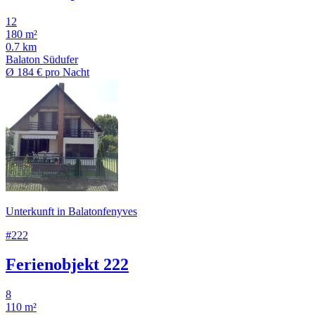
12
180 m²
0.7 km
Balaton Südufer
Ø
184 €
pro Nacht
Unterkunft in Balatonfenyves
#222
Ferienobjekt 222
8
110 m²