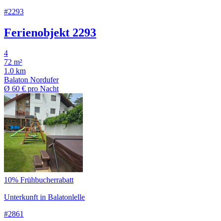
#2293
Ferienobjekt 2293
4
72 m²
1.0 km
Balaton Nordufer
Ø
60 €
pro Nacht
10% Frühbucherrabatt
Unterkunft in Balatonlelle
#2861