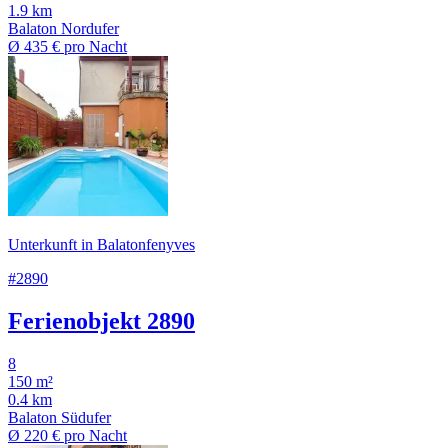
1.9 km
Balaton Nordufer
Ø
435 €
pro Nacht
Unterkunft in Balatonfenyves
#2890
Ferienobjekt 2890
8
150 m²
0.4 km
Balaton Südufer
Ø
220 €
pro Nacht