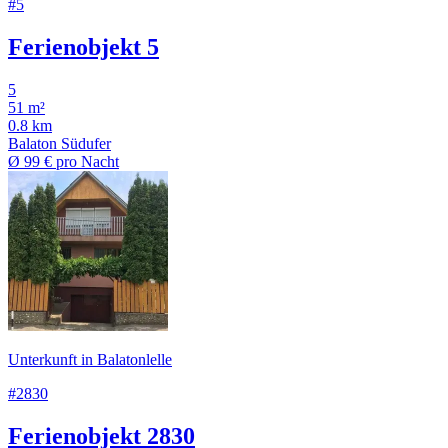
#5
Ferienobjekt 5
5
51 m²
0.8 km
Balaton Südufer
Ø
99 €
pro Nacht
Unterkunft in Balatonlelle
#2830
Ferienobjekt 2830