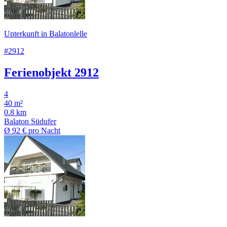
Unterkunft in Balatonlelle
#2912
Ferienobjekt 2912
4
40 m²
0.8 km
Balaton Südufer
Ø
92 €
pro Nacht