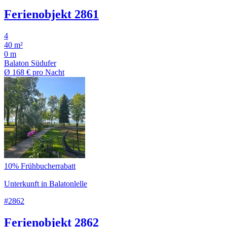
Ferienobjekt 2861
4
40 m²
0 m
Balaton Südufer
Ø
168 €
pro Nacht
10% Frühbucherrabatt
Unterkunft in Balatonlelle
#2862
Ferienobjekt 2862