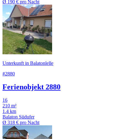
Ø
190 €
pro Nacht
Unterkunft in Balatonlelle
#2880
Ferienobjekt 2880
16
210 m²
1.4 km
Balaton Südufer
Ø
318 €
pro Nacht