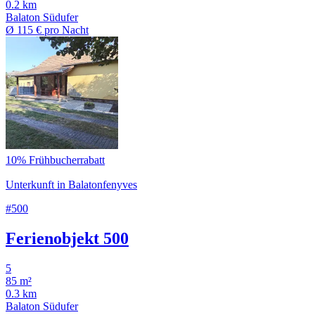
0.2 km
Balaton Südufer
Ø
115 €
pro Nacht
10% Frühbucherrabatt
Unterkunft in Balatonfenyves
#500
Ferienobjekt 500
5
85 m²
0.3 km
Balaton Südufer