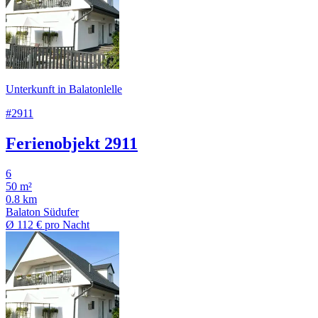
Unterkunft in Balatonlelle
#2911
Ferienobjekt 2911
6
50 m²
0.8 km
Balaton Südufer
Ø
112 €
pro Nacht