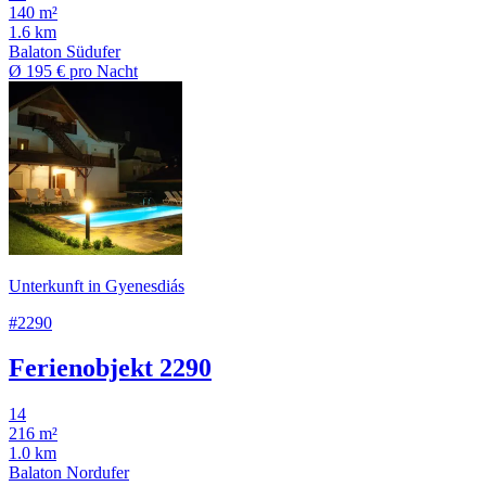
140 m²
1.6 km
Balaton Südufer
Ø
195 €
pro Nacht
Unterkunft in Gyenesdiás
#2290
Ferienobjekt 2290
14
216 m²
1.0 km
Balaton Nordufer