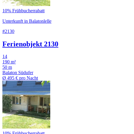
10% Frühbucherrabatt
Unterkunft in Balatonlelle
#2130
Ferienobjekt 2130
14
190 m²
50 m
Balaton Südufer
Ø
495 €
pro Nacht
10% Frühbucherrabatt