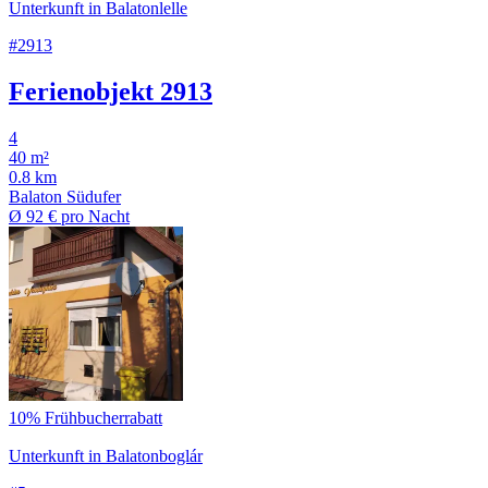
Unterkunft in Balatonlelle
#2913
Ferienobjekt 2913
4
40 m²
0.8 km
Balaton Südufer
Ø
92 €
pro Nacht
10% Frühbucherrabatt
Unterkunft in Balatonboglár