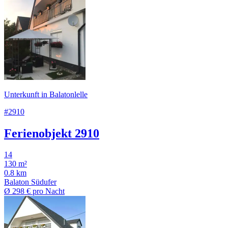
Unterkunft in Balatonlelle
#2910
Ferienobjekt 2910
14
130 m²
0.8 km
Balaton Südufer
Ø
298 €
pro Nacht