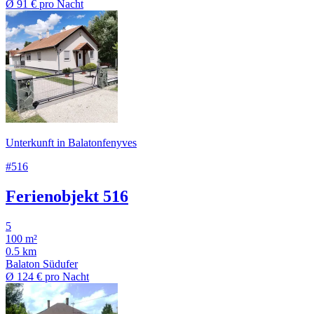
Ø
91 €
pro Nacht
Unterkunft in Balatonfenyves
#516
Ferienobjekt 516
5
100 m²
0.5 km
Balaton Südufer
Ø
124 €
pro Nacht