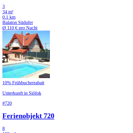
3
34 m²
0.1 km
Balaton Südufer
Ø
110 €
pro Nacht
10% Frühbucherrabatt
Unterkunft in Siófok
#720
Ferienobjekt 720
8