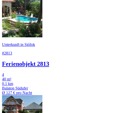
Unterkunft in Siófok
#2813
Ferienobjekt 2813
4
40 m²
0.1 km
Balaton Südufer
Ø
127 €
pro Nacht