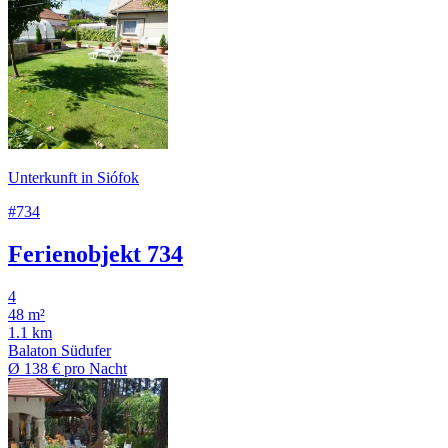
Unterkunft in Siófok
#734
Ferienobjekt 734
4
48 m²
1.1 km
Balaton Südufer
Ø
138 €
pro Nacht