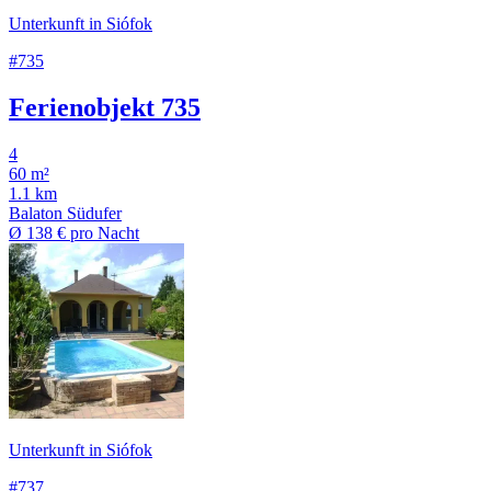
Unterkunft in Siófok
#735
Ferienobjekt 735
4
60 m²
1.1 km
Balaton Südufer
Ø
138 €
pro Nacht
Unterkunft in Siófok
#737