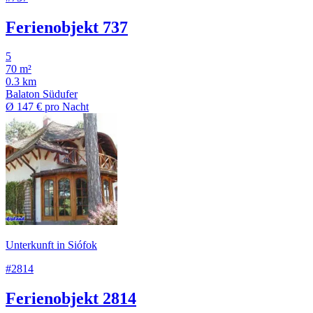
Ferienobjekt 737
5
70 m²
0.3 km
Balaton Südufer
Ø
147 €
pro Nacht
Unterkunft in Siófok
#2814
Ferienobjekt 2814