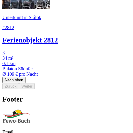
Unterkunft in Siófok
#2812
Ferienobjekt 2812
3
34 m²
0.1 km
Balaton Südufer
Ø
109 €
pro Nacht
Nach oben
Zurück
Weiter
Footer
Email