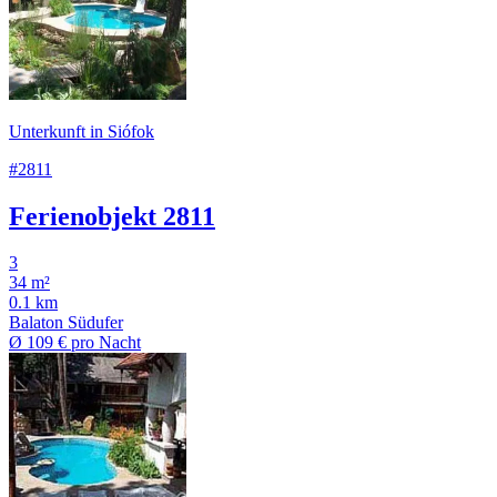
Unterkunft in Siófok
#2811
Ferienobjekt 2811
3
34 m²
0.1 km
Balaton Südufer
Ø
109 €
pro Nacht