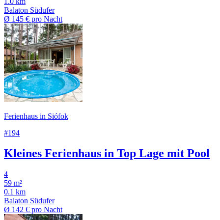
1.0 km
Balaton Südufer
Ø
145 €
pro Nacht
Ferienhaus in Siófok
#194
Kleines Ferienhaus in Top Lage mit Pool
4
59 m²
0.1 km
Balaton Südufer
Ø
142 €
pro Nacht