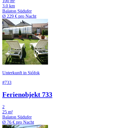
100 m²
3.0 km
Balaton Südufer
Ø
229 €
pro Nacht
Unterkunft in Siófok
#733
Ferienobjekt 733
2
25 m²
Balaton Südufer
Ø
76 €
pro Nacht