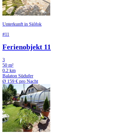
Unterkunft in Siófok
#11
Ferienobjekt 11
3
50 m²
0.2 km
Balaton Südufer
Ø
159 €
pro Nacht