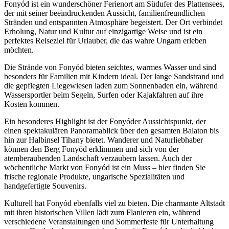
Fonyód ist ein wunderschöner Ferienort am Südufer des Plattensees,
der mit seiner beeindruckenden Aussicht, familienfreundlichen
Stränden und entspannten Atmosphäre begeistert. Der Ort verbindet
Erholung, Natur und Kultur auf einzigartige Weise und ist ein
perfektes Reiseziel für Urlauber, die das wahre Ungarn erleben
möchten.
Die Strände von Fonyód bieten seichtes, warmes Wasser und sind
besonders für Familien mit Kindern ideal. Der lange Sandstrand und
die gepflegten Liegewiesen laden zum Sonnenbaden ein, während
Wassersportler beim Segeln, Surfen oder Kajakfahren auf ihre
Kosten kommen.
Ein besonderes Highlight ist der Fonyóder Aussichtspunkt, der
einen spektakulären Panoramablick über den gesamten Balaton bis
hin zur Halbinsel Tihany bietet. Wanderer und Naturliebhaber
können den Berg Fonyód erklimmen und sich von der
atemberaubenden Landschaft verzaubern lassen. Auch der
wöchentliche Markt von Fonyód ist ein Muss – hier finden Sie
frische regionale Produkte, ungarische Spezialitäten und
handgefertigte Souvenirs.
Kulturell hat Fonyód ebenfalls viel zu bieten. Die charmante Altstadt
mit ihren historischen Villen lädt zum Flanieren ein, während
verschiedene Veranstaltungen und Sommerfeste für Unterhaltung