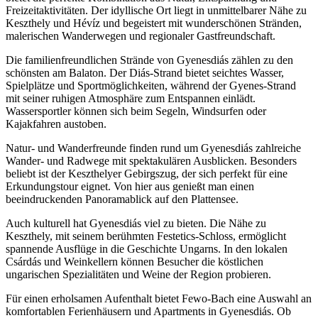
Freizeitaktivitäten. Der idyllische Ort liegt in unmittelbarer Nähe zu
Keszthely und Hévíz und begeistert mit wunderschönen Stränden,
malerischen Wanderwegen und regionaler Gastfreundschaft.
Die familienfreundlichen Strände von Gyenesdiás zählen zu den
schönsten am Balaton. Der Diás-Strand bietet seichtes Wasser,
Spielplätze und Sportmöglichkeiten, während der Gyenes-Strand
mit seiner ruhigen Atmosphäre zum Entspannen einlädt.
Wassersportler können sich beim Segeln, Windsurfen oder
Kajakfahren austoben.
Natur- und Wanderfreunde finden rund um Gyenesdiás zahlreiche
Wander- und Radwege mit spektakulären Ausblicken. Besonders
beliebt ist der Keszthelyer Gebirgszug, der sich perfekt für eine
Erkundungstour eignet. Von hier aus genießt man einen
beeindruckenden Panoramablick auf den Plattensee.
Auch kulturell hat Gyenesdiás viel zu bieten. Die Nähe zu
Keszthely, mit seinem berühmten Festetics-Schloss, ermöglicht
spannende Ausflüge in die Geschichte Ungarns. In den lokalen
Csárdás und Weinkellern können Besucher die köstlichen
ungarischen Spezialitäten und Weine der Region probieren.
Für einen erholsamen Aufenthalt bietet Fewo-Bach eine Auswahl an
komfortablen Ferienhäusern und Apartments in Gyenesdiás. Ob