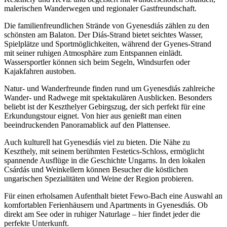
malerischen Wanderwegen und regionaler Gastfreundschaft.
Die familienfreundlichen Strände von Gyenesdiás zählen zu den
schönsten am Balaton. Der Diás-Strand bietet seichtes Wasser,
Spielplätze und Sportmöglichkeiten, während der Gyenes-Strand
mit seiner ruhigen Atmosphäre zum Entspannen einlädt.
Wassersportler können sich beim Segeln, Windsurfen oder
Kajakfahren austoben.
Natur- und Wanderfreunde finden rund um Gyenesdiás zahlreiche
Wander- und Radwege mit spektakulären Ausblicken. Besonders
beliebt ist der Keszthelyer Gebirgszug, der sich perfekt für eine
Erkundungstour eignet. Von hier aus genießt man einen
beeindruckenden Panoramablick auf den Plattensee.
Auch kulturell hat Gyenesdiás viel zu bieten. Die Nähe zu
Keszthely, mit seinem berühmten Festetics-Schloss, ermöglicht
spannende Ausflüge in die Geschichte Ungarns. In den lokalen
Csárdás und Weinkellern können Besucher die köstlichen
ungarischen Spezialitäten und Weine der Region probieren.
Für einen erholsamen Aufenthalt bietet Fewo-Bach eine Auswahl an
komfortablen Ferienhäusern und Apartments in Gyenesdiás. Ob
direkt am See oder in ruhiger Naturlage – hier findet jeder die
perfekte Unterkunft.