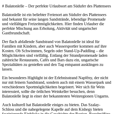
# Balatonlelle – Der perfekte Urlaubsort am Südufer des Plattensees
Balatonlelle ist ein beliebter Ferienort am Südufer des Plattensees
und bekannt für seine langen Sandstrände, lebendige Promenade
und vielfältigen Freizeitmöglichkeiten. Hier finden Urlauber die
perfekte Mischung aus Erholung, Aktivität und ungarischer
Gastfreundschaft.
Der flach abfallende Sandstrand von Balatonlelle ist ideal für
Familien mit Kindern, aber auch Wassersportler kommen auf ihre
Kosten. Ob Schwimmen, Segeln oder Stand-Up-Paddling – die
Möglichkeiten sind vielfältig. Entlang der Strandpromenade laden
zahlreiche Restaurants, Cafés und Bars dazu ein, ungarische
Spezialitäten zu genießen und den Tag entspannt ausklingen zu
lassen.
Ein besonderes Highlight ist der Erlebnisstrand Napfény, der nicht
nur mit feinem Sandstrand, sondern auch mit einem Wasserpark und
verschiedenen Sportmöglichkeiten begeistert. Wer sich für Wein
interessiert, sollte die örtlichen Weinkeller besuchen, denn
Balatonlelle liegt in einer der bekanntesten Weinregionen Ungarns.
Auch kulturell hat Balatonlelle einiges zu bieten. Das Szalay-
Schloss und die nahegelegene Kapelle auf dem Kishegy bieten
faszinierende Einblicke in die Geschichte der Region. Regelmäßige