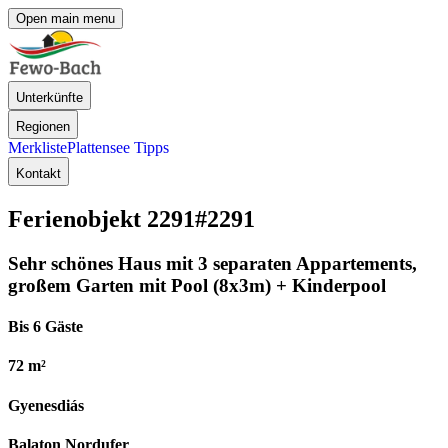
Open main menu
Unterkünfte
Regionen
Merkliste
Plattensee Tipps
Kontakt
Ferienobjekt 2291
#2291
Sehr schönes Haus mit 3 separaten Appartements,
großem Garten mit Pool (8x3m) + Kinderpool
Bis 6 Gäste
72 m²
Gyenesdiás
Balaton Nordufer