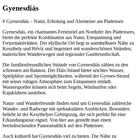
Gyenesdiás
# Gyenesdiás – Natur, Erholung und Abenteuer am Plattensee
Gyenesdiás, ein charmantes Ferienziel am Nordufer des Plattensees,
bietet die perfekte Kombination aus Natur, Entspannung und
Freizeitaktivitäten. Der idyllische Ort liegt in unmittelbarer Nähe zu
Keszthely und Hévíz und begeistert mit wunderschönen Stränden,
malerischen Wanderwegen und regionaler Gastfreundschaft.
Die familienfreundlichen Strände von Gyenesdiás zählen zu den
schönsten am Balaton. Der Diás-Strand bietet seichtes Wasser,
Spielplätze und Sportmöglichkeiten, während der Gyenes-Strand
mit seiner ruhigen Atmosphäre zum Entspannen einlädt.
Wassersportler können sich beim Segeln, Windsurfen oder
Kajakfahren austoben.
Natur- und Wanderfreunde finden rund um Gyenesdiás zahlreiche
Wander- und Radwege mit spektakulären Ausblicken. Besonders
beliebt ist der Keszthelyer Gebirgszug, der sich perfekt für eine
Erkundungstour eignet. Von hier aus genießt man einen
beeindruckenden Panoramablick auf den Plattensee.
Auch kulturell hat Gyenesdiás viel zu bieten. Die Nähe zu