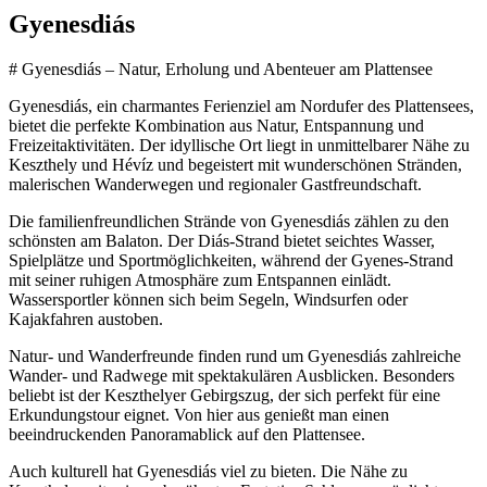
Gyenesdiás
# Gyenesdiás – Natur, Erholung und Abenteuer am Plattensee
Gyenesdiás, ein charmantes Ferienziel am Nordufer des Plattensees,
bietet die perfekte Kombination aus Natur, Entspannung und
Freizeitaktivitäten. Der idyllische Ort liegt in unmittelbarer Nähe zu
Keszthely und Hévíz und begeistert mit wunderschönen Stränden,
malerischen Wanderwegen und regionaler Gastfreundschaft.
Die familienfreundlichen Strände von Gyenesdiás zählen zu den
schönsten am Balaton. Der Diás-Strand bietet seichtes Wasser,
Spielplätze und Sportmöglichkeiten, während der Gyenes-Strand
mit seiner ruhigen Atmosphäre zum Entspannen einlädt.
Wassersportler können sich beim Segeln, Windsurfen oder
Kajakfahren austoben.
Natur- und Wanderfreunde finden rund um Gyenesdiás zahlreiche
Wander- und Radwege mit spektakulären Ausblicken. Besonders
beliebt ist der Keszthelyer Gebirgszug, der sich perfekt für eine
Erkundungstour eignet. Von hier aus genießt man einen
beeindruckenden Panoramablick auf den Plattensee.
Auch kulturell hat Gyenesdiás viel zu bieten. Die Nähe zu