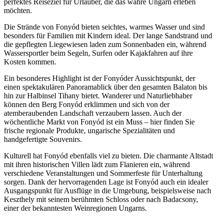
perfektes Reiseziel für Urlauber, die das wahre Ungarn erleben
möchten.
Die Strände von Fonyód bieten seichtes, warmes Wasser und sind
besonders für Familien mit Kindern ideal. Der lange Sandstrand und
die gepflegten Liegewiesen laden zum Sonnenbaden ein, während
Wassersportler beim Segeln, Surfen oder Kajakfahren auf ihre
Kosten kommen.
Ein besonderes Highlight ist der Fonyóder Aussichtspunkt, der
einen spektakulären Panoramablick über den gesamten Balaton bis
hin zur Halbinsel Tihany bietet. Wanderer und Naturliebhaber
können den Berg Fonyód erklimmen und sich von der
atemberaubenden Landschaft verzaubern lassen. Auch der
wöchentliche Markt von Fonyód ist ein Muss – hier finden Sie
frische regionale Produkte, ungarische Spezialitäten und
handgefertigte Souvenirs.
Kulturell hat Fonyód ebenfalls viel zu bieten. Die charmante Altstadt
mit ihren historischen Villen lädt zum Flanieren ein, während
verschiedene Veranstaltungen und Sommerfeste für Unterhaltung
sorgen. Dank der hervorragenden Lage ist Fonyód auch ein idealer
Ausgangspunkt für Ausflüge in die Umgebung, beispielsweise nach
Keszthely mit seinem berühmten Schloss oder nach Badacsony,
einer der bekanntesten Weinregionen Ungarns.