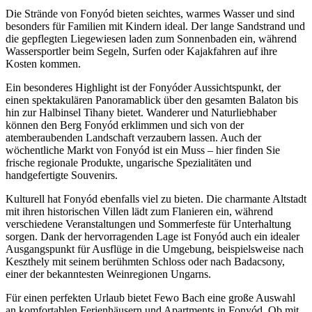
Die Strände von Fonyód bieten seichtes, warmes Wasser und sind
besonders für Familien mit Kindern ideal. Der lange Sandstrand und
die gepflegten Liegewiesen laden zum Sonnenbaden ein, während
Wassersportler beim Segeln, Surfen oder Kajakfahren auf ihre
Kosten kommen.
Ein besonderes Highlight ist der Fonyóder Aussichtspunkt, der
einen spektakulären Panoramablick über den gesamten Balaton bis
hin zur Halbinsel Tihany bietet. Wanderer und Naturliebhaber
können den Berg Fonyód erklimmen und sich von der
atemberaubenden Landschaft verzaubern lassen. Auch der
wöchentliche Markt von Fonyód ist ein Muss – hier finden Sie
frische regionale Produkte, ungarische Spezialitäten und
handgefertigte Souvenirs.
Kulturell hat Fonyód ebenfalls viel zu bieten. Die charmante Altstadt
mit ihren historischen Villen lädt zum Flanieren ein, während
verschiedene Veranstaltungen und Sommerfeste für Unterhaltung
sorgen. Dank der hervorragenden Lage ist Fonyód auch ein idealer
Ausgangspunkt für Ausflüge in die Umgebung, beispielsweise nach
Keszthely mit seinem berühmten Schloss oder nach Badacsony,
einer der bekanntesten Weinregionen Ungarns.
Für einen perfekten Urlaub bietet Fewo Bach eine große Auswahl
an komfortablen Ferienhäusern und Apartments in Fonyód. Ob mit