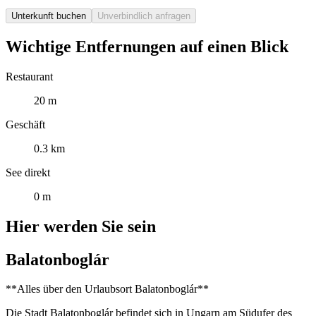
Unterkunft buchen
Unverbindlich anfragen
Wichtige Entfernungen auf einen Blick
Restaurant
20 m
Geschäft
0.3 km
See direkt
0 m
Hier werden Sie sein
Balatonboglár
**Alles über den Urlaubsort Balatonboglár**
Die Stadt Balatonboglár befindet sich in Ungarn am Südufer des