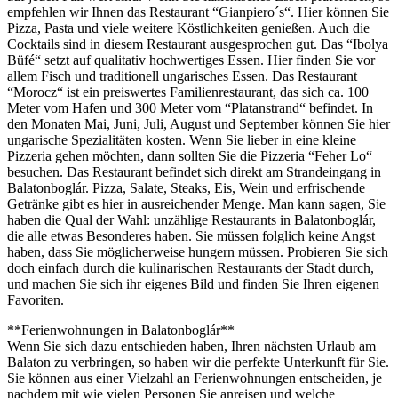
empfehlen wir Ihnen das Restaurant “Gianpiero´s“. Hier können Sie
Pizza, Pasta und viele weitere Köstlichkeiten genießen. Auch die
Cocktails sind in diesem Restaurant ausgesprochen gut. Das “Ibolya
Büfé“ setzt auf qualitativ hochwertiges Essen. Hier finden Sie vor
allem Fisch und traditionell ungarisches Essen. Das Restaurant
“Morocz“ ist ein preiswertes Familienrestaurant, das sich ca. 100
Meter vom Hafen und 300 Meter vom “Platanstrand“ befindet. In
den Monaten Mai, Juni, Juli, August und September können Sie hier
ungarische Spezialitäten kosten. Wenn Sie lieber in eine kleine
Pizzeria gehen möchten, dann sollten Sie die Pizzeria “Feher Lo“
besuchen. Das Restaurant befindet sich direkt am Strandeingang in
Balatonboglár. Pizza, Salate, Steaks, Eis, Wein und erfrischende
Getränke gibt es hier in ausreichender Menge. Man kann sagen, Sie
haben die Qual der Wahl: unzählige Restaurants in Balatonboglár,
die alle etwas Besonderes haben. Sie müssen folglich keine Angst
haben, dass Sie möglicherweise hungern müssen. Probieren Sie sich
doch einfach durch die kulinarischen Restaurants der Stadt durch,
und machen Sie sich ihr eigenes Bild und finden Sie Ihren eigenen
Favoriten.
**Ferienwohnungen in Balatonboglár**
Wenn Sie sich dazu entschieden haben, Ihren nächsten Urlaub am
Balaton zu verbringen, so haben wir die perfekte Unterkunft für Sie.
Sie können aus einer Vielzahl an Ferienwohnungen entscheiden, je
nachdem mit wie vielen Personen Sie anreisen und welche