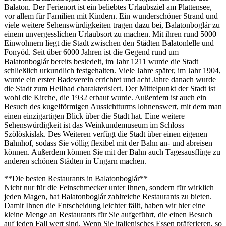
Balaton. Der Ferienort ist ein beliebtes Urlaubsziel am Plattensee,
vor allem für Familien mit Kindern. Ein wunderschöner Strand und
viele weitere Sehenswürdigkeiten tragen dazu bei, Balatonboglár zu
einem unvergesslichen Urlaubsort zu machen. Mit ihren rund 5000
Einwohnern liegt die Stadt zwischen den Städten Balatonlelle und
Fonyód. Seit über 6000 Jahren ist die Gegend rund um
Balatonboglár bereits besiedelt, im Jahr 1211 wurde die Stadt
schließlich urkundlich festgehalten. Viele Jahre später, im Jahr 1904,
wurde ein erster Badeverein errichtet und acht Jahre danach wurde
die Stadt zum Heilbad charakterisiert. Der Mittelpunkt der Stadt ist
wohl die Kirche, die 1932 erbaut wurde. Außerdem ist auch ein
Besuch des kugelförmigen Aussichtturms lohnenswert, mit dem man
einen einzigartigen Blick über die Stadt hat. Eine weitere
Sehenswürdigkeit ist das Weinkundemuseum im Schloss
Szölöskislak. Des Weiteren verfügt die Stadt über einen eigenen
Bahnhof, sodass Sie völlig flexibel mit der Bahn an- und abreisen
können. Außerdem können Sie mit der Bahn auch Tagesausflüge zu
anderen schönen Städten in Ungarn machen.
**Die besten Restaurants in Balatonboglár**
Nicht nur für die Feinschmecker unter Ihnen, sondern für wirklich
jeden Magen, hat Balatonboglár zahlreiche Restaurants zu bieten.
Damit Ihnen die Entscheidung leichter fällt, haben wir hier eine
kleine Menge an Restaurants für Sie aufgeführt, die einen Besuch
auf jeden Fall wert sind. Wenn Sie italienisches Essen präferieren, so