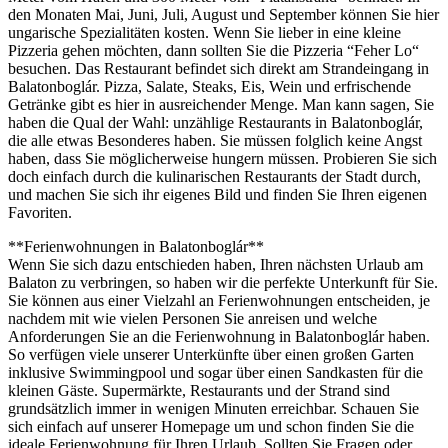
den Monaten Mai, Juni, Juli, August und September können Sie hier
ungarische Spezialitäten kosten. Wenn Sie lieber in eine kleine
Pizzeria gehen möchten, dann sollten Sie die Pizzeria “Feher Lo“
besuchen. Das Restaurant befindet sich direkt am Strandeingang in
Balatonboglár. Pizza, Salate, Steaks, Eis, Wein und erfrischende
Getränke gibt es hier in ausreichender Menge. Man kann sagen, Sie
haben die Qual der Wahl: unzählige Restaurants in Balatonboglár,
die alle etwas Besonderes haben. Sie müssen folglich keine Angst
haben, dass Sie möglicherweise hungern müssen. Probieren Sie sich
doch einfach durch die kulinarischen Restaurants der Stadt durch,
und machen Sie sich ihr eigenes Bild und finden Sie Ihren eigenen
Favoriten.
**Ferienwohnungen in Balatonboglár**
Wenn Sie sich dazu entschieden haben, Ihren nächsten Urlaub am
Balaton zu verbringen, so haben wir die perfekte Unterkunft für Sie.
Sie können aus einer Vielzahl an Ferienwohnungen entscheiden, je
nachdem mit wie vielen Personen Sie anreisen und welche
Anforderungen Sie an die Ferienwohnung in Balatonboglár haben.
So verfügen viele unserer Unterkünfte über einen großen Garten
inklusive Swimmingpool und sogar über einen Sandkasten für die
kleinen Gäste. Supermärkte, Restaurants und der Strand sind
grundsätzlich immer in wenigen Minuten erreichbar. Schauen Sie
sich einfach auf unserer Homepage um und schon finden Sie die
ideale Ferienwohnung für Ihren Urlaub. Sollten Sie Fragen oder