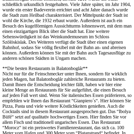
schließlich urkundlich festgehalten. Viele Jahre später, im Jahr 1904,
wurde ein erster Badeverein errichtet und acht Jahre danach wurde
die Stadt zum Heilbad charakterisiert. Der Mittelpunkt der Stadt ist
wohl die Kirche, die 1932 erbaut wurde. Außerdem ist auch ein
Besuch des kugelförmigen Aussichtturms lohnenswert, mit dem man
einen einzigartigen Blick über die Stadt hat. Eine weitere
Sehenswürdigkeit ist das Weinkundemuseum im Schloss
Szölöskislak. Des Weiteren verfügt die Stadt über einen eigenen
Bahnhof, sodass Sie völlig flexibel mit der Bahn an- und abreisen
können. Außerdem können Sie mit der Bahn auch Tagesausflüge zu
anderen schönen Städten in Ungarn machen.
**Die besten Restaurants in Balatonboglár**
Nicht nur für die Feinschmecker unter Ihnen, sondern für wirklich
jeden Magen, hat Balatonboglár zahlreiche Restaurants zu bieten.
Damit Ihnen die Entscheidung leichter fällt, haben wir hier eine
kleine Menge an Restaurants für Sie aufgeführt, die einen Besuch
auf jeden Fall wert sind. Wenn Sie italienisches Essen präferieren, so
empfehlen wir Ihnen das Restaurant “Gianpiero´s“. Hier können Sie
Pizza, Pasta und viele weitere Köstlichkeiten genießen. Auch die
Cocktails sind in diesem Restaurant ausgesprochen gut. Das “Ibolya
Büfé“ setzt auf qualitativ hochwertiges Essen. Hier finden Sie vor
allem Fisch und traditionell ungarisches Essen. Das Restaurant
“Morocz“ ist ein preiswertes Familienrestaurant, das sich ca. 100
Meter vom Hafen und 300 Meter vom “Platanstrand“ befindet. In