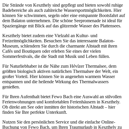
Die Strände von Keszthely sind gepflegt und bieten sowohl ruhige
Badebereiche als auch zahlreiche Wassersportmöglichkeiten. Hier
können Sie schwimmen, segeln oder eine entspannte Bootsfahrt auf
dem Balaton unternehmen. Die schöne Seepromenade ist ideal für
Spaziergänge mit Blick auf das glitzernde Wasser des Plattensees.
Keszthely bietet zudem eine Vielzahl an Kultur- und
Freizeitmöglichkeiten. Besuchen Sie das interessante Balaton-
Museum, schlendern Sie durch die charmante Altstadt mit ihren
Cafés und Boutiquen oder erleben Sie eines der vielen
Sommerfestivals, die die Stadt mit Musik und Leben füllen.
Für Naturliebhaber ist die Nähe zum Hévízer Thermalsee, dem
größten biologisch aktiven natürlichen Thermalsee der Welt, ein
großer Vorteil. Hier können Sie in angenehm warmem Wasser
entspannen und die heilende Wirkung des Thermalwassers
genießen.
Für Ihren Aufenthalt bietet Fewo Bach eine Auswahl an stilvollen
Ferienwohnungen und komfortablen Ferienhäusern in Keszthely.
Ob direkt am See oder inmitten der historischen Altstadt – hier
finden Sie Ihre perfekte Unterkunft.
Nutzen Sie den persönlichen Service und die einfache Online-
Buchung von Fewo Bach, um Ihren Traumurlaub in Keszthely zu