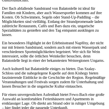
Gastfreundschaft.
Der flach abfallende Sandstrand von Balatonlelle ist ideal für
Familien mit Kindern, aber auch Wassersportler kommen auf ihre
Kosten. Ob Schwimmen, Segeln oder Stand-Up-Paddling – die
Möglichkeiten sind vielfältig. Entlang der Strandpromenade laden
zahlreiche Restaurants, Cafés und Bars dazu ein, ungarische
Spezialitäten zu genießen und den Tag entspannt ausklingen zu
lassen.
Ein besonderes Highlight ist der Erlebnisstrand Napfény, der nicht
nur mit feinem Sandstrand, sondern auch mit einem Wasserpark und
verschiedenen Sportmöglichkeiten begeistert. Wer sich für Wein
interessiert, sollte die örtlichen Weinkeller besuchen, denn
Balatonlelle liegt in einer der bekanntesten Weinregionen Ungarns.
Auch kulturell hat Balatonlelle einiges zu bieten. Das Szalay-
Schloss und die nahegelegene Kapelle auf dem Kishegy bieten
faszinierende Einblicke in die Geschichte der Region. Regelmäßige
Veranstaltungen und Festivals sorgen zudem für Unterhaltung und
lassen Besucher in die ungarische Kultur eintauchen.
Für einen unvergesslichen Aufenthalt bietet Fewo-Bach eine große
Auswahl an komfortablen Ferienhäusern und Apartments in
erstklassiger Lage. Ob direkt am Strand oder in ruhiger Umgebung
– hier findet jeder die passende Unterkunft.