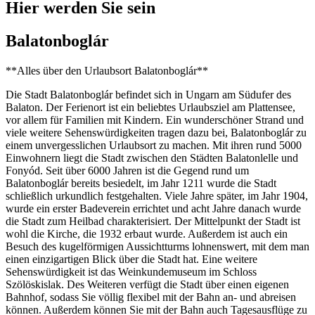
Hier werden Sie sein
Balatonboglár
**Alles über den Urlaubsort Balatonboglár**
Die Stadt Balatonboglár befindet sich in Ungarn am Südufer des
Balaton. Der Ferienort ist ein beliebtes Urlaubsziel am Plattensee,
vor allem für Familien mit Kindern. Ein wunderschöner Strand und
viele weitere Sehenswürdigkeiten tragen dazu bei, Balatonboglár zu
einem unvergesslichen Urlaubsort zu machen. Mit ihren rund 5000
Einwohnern liegt die Stadt zwischen den Städten Balatonlelle und
Fonyód. Seit über 6000 Jahren ist die Gegend rund um
Balatonboglár bereits besiedelt, im Jahr 1211 wurde die Stadt
schließlich urkundlich festgehalten. Viele Jahre später, im Jahr 1904,
wurde ein erster Badeverein errichtet und acht Jahre danach wurde
die Stadt zum Heilbad charakterisiert. Der Mittelpunkt der Stadt ist
wohl die Kirche, die 1932 erbaut wurde. Außerdem ist auch ein
Besuch des kugelförmigen Aussichtturms lohnenswert, mit dem man
einen einzigartigen Blick über die Stadt hat. Eine weitere
Sehenswürdigkeit ist das Weinkundemuseum im Schloss
Szölöskislak. Des Weiteren verfügt die Stadt über einen eigenen
Bahnhof, sodass Sie völlig flexibel mit der Bahn an- und abreisen
können. Außerdem können Sie mit der Bahn auch Tagesausflüge zu