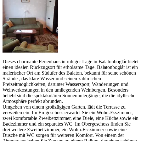
Dieses charmante Ferienhaus in ruhiger Lage in Balatonboglár bietet
einen idealen Rückzugsort für erholsame Tage. Balatonboglár ist ein
malerischer Ort am Südufer des Balaton, bekannt für seine schönen
Strände , das klare Wasser und seinen zahlreichen
Freizeitmöglichkeiten, darunter Wassersport, Wanderungen und
Weinverkostungen in den umliegenden Weinbergen. Besonders
beliebt sind die spektakulären Sonnenuntergänge, die die idyllische
Atmosphäre perfekt abrunden.
Umgeben von einem großzügigen Garten, lädt die Terrasse zu
verweilen ein. Im Erdgeschoss erwartet Sie ein Wohn-Esszimmer,
zwei komfortable Zweibettzimmer, eine Diele, eine Küche sowie ein
Badezimmer und ein separates WC. Im Obergeschoss finden Sie
drei weitere Zweibettzimmer, ein Wohn-Esszimmer sowie eine
Dusche mit WC sorgen für weiteren Komfort. Von einem der
Zimmer aus haben Sie Zugang zu einem Balkon, der einen schönen