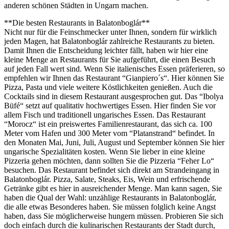
anderen schönen Städten in Ungarn machen.
**Die besten Restaurants in Balatonboglár**
Nicht nur für die Feinschmecker unter Ihnen, sondern für wirklich
jeden Magen, hat Balatonboglár zahlreiche Restaurants zu bieten.
Damit Ihnen die Entscheidung leichter fällt, haben wir hier eine
kleine Menge an Restaurants für Sie aufgeführt, die einen Besuch
auf jeden Fall wert sind. Wenn Sie italienisches Essen präferieren, so
empfehlen wir Ihnen das Restaurant “Gianpiero´s“. Hier können Sie
Pizza, Pasta und viele weitere Köstlichkeiten genießen. Auch die
Cocktails sind in diesem Restaurant ausgesprochen gut. Das “Ibolya
Büfé“ setzt auf qualitativ hochwertiges Essen. Hier finden Sie vor
allem Fisch und traditionell ungarisches Essen. Das Restaurant
“Morocz“ ist ein preiswertes Familienrestaurant, das sich ca. 100
Meter vom Hafen und 300 Meter vom “Platanstrand“ befindet. In
den Monaten Mai, Juni, Juli, August und September können Sie hier
ungarische Spezialitäten kosten. Wenn Sie lieber in eine kleine
Pizzeria gehen möchten, dann sollten Sie die Pizzeria “Feher Lo“
besuchen. Das Restaurant befindet sich direkt am Strandeingang in
Balatonboglár. Pizza, Salate, Steaks, Eis, Wein und erfrischende
Getränke gibt es hier in ausreichender Menge. Man kann sagen, Sie
haben die Qual der Wahl: unzählige Restaurants in Balatonboglár,
die alle etwas Besonderes haben. Sie müssen folglich keine Angst
haben, dass Sie möglicherweise hungern müssen. Probieren Sie sich
doch einfach durch die kulinarischen Restaurants der Stadt durch,