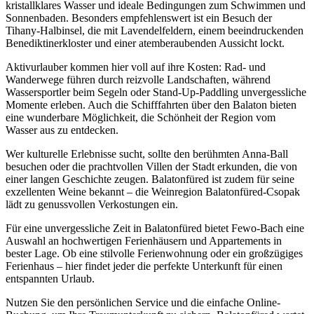
kristallklares Wasser und ideale Bedingungen zum Schwimmen und
Sonnenbaden. Besonders empfehlenswert ist ein Besuch der
Tihany-Halbinsel, die mit Lavendelfeldern, einem beeindruckenden
Benediktinerkloster und einer atemberaubenden Aussicht lockt.
Aktivurlauber kommen hier voll auf ihre Kosten: Rad- und
Wanderwege führen durch reizvolle Landschaften, während
Wassersportler beim Segeln oder Stand-Up-Paddling unvergessliche
Momente erleben. Auch die Schifffahrten über den Balaton bieten
eine wunderbare Möglichkeit, die Schönheit der Region vom
Wasser aus zu entdecken.
Wer kulturelle Erlebnisse sucht, sollte den berühmten Anna-Ball
besuchen oder die prachtvollen Villen der Stadt erkunden, die von
einer langen Geschichte zeugen. Balatonfüred ist zudem für seine
exzellenten Weine bekannt – die Weinregion Balatonfüred-Csopak
lädt zu genussvollen Verkostungen ein.
Für eine unvergessliche Zeit in Balatonfüred bietet Fewo-Bach eine
Auswahl an hochwertigen Ferienhäusern und Appartements in
bester Lage. Ob eine stilvolle Ferienwohnung oder ein großzügiges
Ferienhaus – hier findet jeder die perfekte Unterkunft für einen
entspannten Urlaub.
Nutzen Sie den persönlichen Service und die einfache Online-