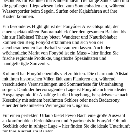
besonders für Familien mit Kindern ideal. Der lange Sandstrand und
die gepflegten Liegewiesen laden zum Sonnenbaden ein, während
Wassersportler beim Segeln, Surfen oder Kajakfahren auf ihre
Kosten kommen.
Ein besonderes Highlight ist der Fonyóder Aussichtspunkt, der
einen spektakulären Panoramablick über den gesamten Balaton bis
hin zur Halbinsel Tihany bietet. Wanderer und Naturliebhaber
können den Berg Fonyód erklimmen und sich von der
atemberaubenden Landschaft verzaubern lassen. Auch der
wöchentliche Markt von Fonyód ist ein Muss – hier finden Sie
frische regionale Produkte, ungarische Spezialitäten und
handgefertigte Souvenirs.
Kulturell hat Fonyód ebenfalls viel zu bieten. Die charmante Altstadt
mit ihren historischen Villen lädt zum Flanieren ein, während
verschiedene Veranstaltungen und Sommerfeste für Unterhaltung
sorgen. Dank der hervorragenden Lage ist Fonyód auch ein idealer
Ausgangspunkt für Ausflüge in die Umgebung, beispielsweise nach
Keszthely mit seinem berühmten Schloss oder nach Badacsony,
einer der bekanntesten Weinregionen Ungarns.
Für einen perfekten Urlaub bietet Fewo Bach eine große Auswahl
an komfortablen Ferienhäusern und Apartments in Fonyód. Ob mit
Seeblick oder in ruhiger Lage – hier finden Sie die ideale Unterkunft
für Ihre Auszeit am Balaton.