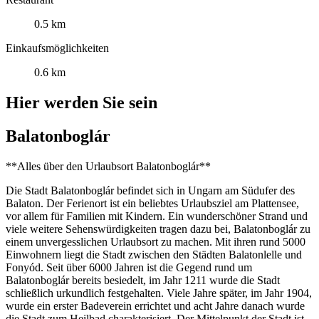
0.5 km
Einkaufsmöglichkeiten
0.6 km
Hier werden Sie sein
Balatonboglár
**Alles über den Urlaubsort Balatonboglár**
Die Stadt Balatonboglár befindet sich in Ungarn am Südufer des
Balaton. Der Ferienort ist ein beliebtes Urlaubsziel am Plattensee,
vor allem für Familien mit Kindern. Ein wunderschöner Strand und
viele weitere Sehenswürdigkeiten tragen dazu bei, Balatonboglár zu
einem unvergesslichen Urlaubsort zu machen. Mit ihren rund 5000
Einwohnern liegt die Stadt zwischen den Städten Balatonlelle und
Fonyód. Seit über 6000 Jahren ist die Gegend rund um
Balatonboglár bereits besiedelt, im Jahr 1211 wurde die Stadt
schließlich urkundlich festgehalten. Viele Jahre später, im Jahr 1904,
wurde ein erster Badeverein errichtet und acht Jahre danach wurde
die Stadt zum Heilbad charakterisiert. Der Mittelpunkt der Stadt ist