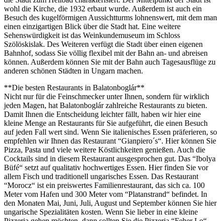
wohl die Kirche, die 1932 erbaut wurde. Außerdem ist auch ein
Besuch des kugelförmigen Aussichtturms lohnenswert, mit dem man
einen einzigartigen Blick über die Stadt hat. Eine weitere
Sehenswürdigkeit ist das Weinkundemuseum im Schloss
Szölöskislak. Des Weiteren verfügt die Stadt über einen eigenen
Bahnhof, sodass Sie völlig flexibel mit der Bahn an- und abreisen
können. Außerdem können Sie mit der Bahn auch Tagesausflüge zu
anderen schönen Städten in Ungarn machen.
**Die besten Restaurants in Balatonboglár**
Nicht nur für die Feinschmecker unter Ihnen, sondern für wirklich
jeden Magen, hat Balatonboglár zahlreiche Restaurants zu bieten.
Damit Ihnen die Entscheidung leichter fällt, haben wir hier eine
kleine Menge an Restaurants für Sie aufgeführt, die einen Besuch
auf jeden Fall wert sind. Wenn Sie italienisches Essen präferieren, so
empfehlen wir Ihnen das Restaurant “Gianpiero´s“. Hier können Sie
Pizza, Pasta und viele weitere Köstlichkeiten genießen. Auch die
Cocktails sind in diesem Restaurant ausgesprochen gut. Das “Ibolya
Büfé“ setzt auf qualitativ hochwertiges Essen. Hier finden Sie vor
allem Fisch und traditionell ungarisches Essen. Das Restaurant
“Morocz“ ist ein preiswertes Familienrestaurant, das sich ca. 100
Meter vom Hafen und 300 Meter vom “Platanstrand“ befindet. In
den Monaten Mai, Juni, Juli, August und September können Sie hier
ungarische Spezialitäten kosten. Wenn Sie lieber in eine kleine
Pizzeria gehen möchten, dann sollten Sie die Pizzeria “Feher Lo“