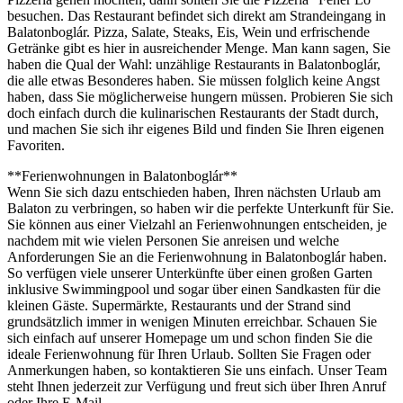
besuchen. Das Restaurant befindet sich direkt am Strandeingang in
Balatonboglár. Pizza, Salate, Steaks, Eis, Wein und erfrischende
Getränke gibt es hier in ausreichender Menge. Man kann sagen, Sie
haben die Qual der Wahl: unzählige Restaurants in Balatonboglár,
die alle etwas Besonderes haben. Sie müssen folglich keine Angst
haben, dass Sie möglicherweise hungern müssen. Probieren Sie sich
doch einfach durch die kulinarischen Restaurants der Stadt durch,
und machen Sie sich ihr eigenes Bild und finden Sie Ihren eigenen
Favoriten.
**Ferienwohnungen in Balatonboglár**
Wenn Sie sich dazu entschieden haben, Ihren nächsten Urlaub am
Balaton zu verbringen, so haben wir die perfekte Unterkunft für Sie.
Sie können aus einer Vielzahl an Ferienwohnungen entscheiden, je
nachdem mit wie vielen Personen Sie anreisen und welche
Anforderungen Sie an die Ferienwohnung in Balatonboglár haben.
So verfügen viele unserer Unterkünfte über einen großen Garten
inklusive Swimmingpool und sogar über einen Sandkasten für die
kleinen Gäste. Supermärkte, Restaurants und der Strand sind
grundsätzlich immer in wenigen Minuten erreichbar. Schauen Sie
sich einfach auf unserer Homepage um und schon finden Sie die
ideale Ferienwohnung für Ihren Urlaub. Sollten Sie Fragen oder
Anmerkungen haben, so kontaktieren Sie uns einfach. Unser Team
steht Ihnen jederzeit zur Verfügung und freut sich über Ihren Anruf
oder Ihre E-Mail.