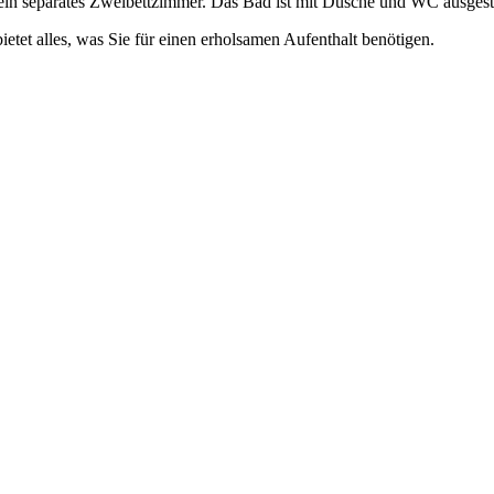
n separates Zweibettzimmer. Das Bad ist mit Dusche und WC ausgesta
etet alles, was Sie für einen erholsamen Aufenthalt benötigen.