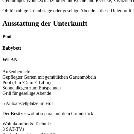
Geräumiges Wohn-Schlafzimmer mit Küche und Essecke, zusätzlich ei
Ob für ruhige Urlaubstage oder gesellige Abende – diese Unterkunft bi
Ausstattung der Unterkunft
Pool
Babybett
WLAN
Außenbereich:
Gepflegter Garten mit gemütlichen Gartenmöbeln
Pool (3 m × 5 m × 1,4 m)
Sonnenliegen zum Entspannen
Grill für gesellige Abende
5 Autoabstellplätze im Hof
Der Besitzer wohnt separat auf dem Grundstück
Wohnkomfort & Technik:
3 SAT-TVs