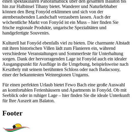
einen spektakulären Panoramablick über den gesamten Balaton bis
hin zur Halbinsel Tihany bietet. Wanderer und Naturliebhaber
können den Berg Fonyód erklimmen und sich von der
atemberaubenden Landschaft verzaubern lassen. Auch der
wöchentliche Markt von Fonyód ist ein Muss – hier finden Sie
frische regionale Produkte, ungarische Spezialitäten und
handgefertigte Souvenirs.
Kulturell hat Fonyód ebenfalls viel zu bieten. Die charmante Altstadt
mit ihren historischen Villen lädt zum Flanieren ein, während
verschiedene Veranstaltungen und Sommerfeste für Unterhaltung
sorgen. Dank der hervorragenden Lage ist Fonyód auch ein idealer
Ausgangspunkt für Ausflüge in die Umgebung, beispielsweise nach
Keszthely mit seinem berühmten Schloss oder nach Badacsony,
einer der bekanntesten Weinregionen Ungarns.
Für einen perfekten Urlaub bietet Fewo Bach eine große Auswahl
an komfortablen Ferienhäusern und Apartments in Fonyód. Ob mit
Seeblick oder in ruhiger Lage – hier finden Sie die ideale Unterkunft
für Ihre Auszeit am Balaton.
Footer