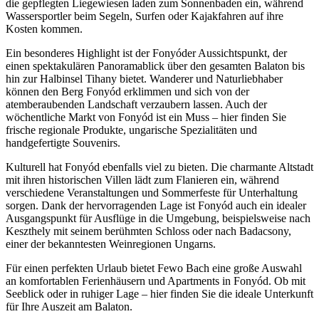
die gepflegten Liegewiesen laden zum Sonnenbaden ein, während
Wassersportler beim Segeln, Surfen oder Kajakfahren auf ihre
Kosten kommen.
Ein besonderes Highlight ist der Fonyóder Aussichtspunkt, der
einen spektakulären Panoramablick über den gesamten Balaton bis
hin zur Halbinsel Tihany bietet. Wanderer und Naturliebhaber
können den Berg Fonyód erklimmen und sich von der
atemberaubenden Landschaft verzaubern lassen. Auch der
wöchentliche Markt von Fonyód ist ein Muss – hier finden Sie
frische regionale Produkte, ungarische Spezialitäten und
handgefertigte Souvenirs.
Kulturell hat Fonyód ebenfalls viel zu bieten. Die charmante Altstadt
mit ihren historischen Villen lädt zum Flanieren ein, während
verschiedene Veranstaltungen und Sommerfeste für Unterhaltung
sorgen. Dank der hervorragenden Lage ist Fonyód auch ein idealer
Ausgangspunkt für Ausflüge in die Umgebung, beispielsweise nach
Keszthely mit seinem berühmten Schloss oder nach Badacsony,
einer der bekanntesten Weinregionen Ungarns.
Für einen perfekten Urlaub bietet Fewo Bach eine große Auswahl
an komfortablen Ferienhäusern und Apartments in Fonyód. Ob mit
Seeblick oder in ruhiger Lage – hier finden Sie die ideale Unterkunft
für Ihre Auszeit am Balaton.