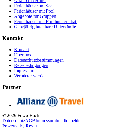
Urlaub mit Hund
Ferienhäuser am See
Ferienhäuser mit Pool
Angebote für Gruppen
Ferienhäuser mit Frühbucherrabatt
Ganzjährig buchbare Unterkünfte
Kontakt
Kontakt
Über uns
Datenschutzbestimmungen
Reisebedingungen
Impressum
Vermieter werden
Partner
© 2026 Fewo-Bach
Datenschutz
AGB
Impressum
Inhalte melden
Powered by
Reynt