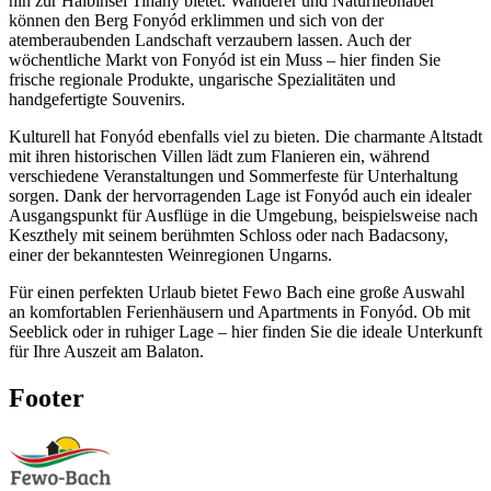
hin zur Halbinsel Tihany bietet. Wanderer und Naturliebhaber
können den Berg Fonyód erklimmen und sich von der
atemberaubenden Landschaft verzaubern lassen. Auch der
wöchentliche Markt von Fonyód ist ein Muss – hier finden Sie
frische regionale Produkte, ungarische Spezialitäten und
handgefertigte Souvenirs.
Kulturell hat Fonyód ebenfalls viel zu bieten. Die charmante Altstadt
mit ihren historischen Villen lädt zum Flanieren ein, während
verschiedene Veranstaltungen und Sommerfeste für Unterhaltung
sorgen. Dank der hervorragenden Lage ist Fonyód auch ein idealer
Ausgangspunkt für Ausflüge in die Umgebung, beispielsweise nach
Keszthely mit seinem berühmten Schloss oder nach Badacsony,
einer der bekanntesten Weinregionen Ungarns.
Für einen perfekten Urlaub bietet Fewo Bach eine große Auswahl
an komfortablen Ferienhäusern und Apartments in Fonyód. Ob mit
Seeblick oder in ruhiger Lage – hier finden Sie die ideale Unterkunft
für Ihre Auszeit am Balaton.
Footer