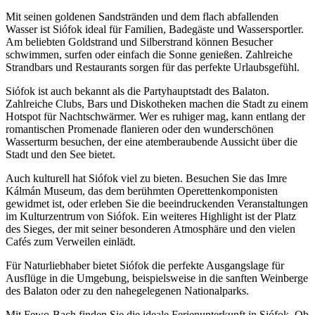
Mit seinen goldenen Sandstränden und dem flach abfallenden
Wasser ist Siófok ideal für Familien, Badegäste und Wassersportler.
Am beliebten Goldstrand und Silberstrand können Besucher
schwimmen, surfen oder einfach die Sonne genießen. Zahlreiche
Strandbars und Restaurants sorgen für das perfekte Urlaubsgefühl.
Siófok ist auch bekannt als die Partyhauptstadt des Balaton.
Zahlreiche Clubs, Bars und Diskotheken machen die Stadt zu einem
Hotspot für Nachtschwärmer. Wer es ruhiger mag, kann entlang der
romantischen Promenade flanieren oder den wunderschönen
Wasserturm besuchen, der eine atemberaubende Aussicht über die
Stadt und den See bietet.
Auch kulturell hat Siófok viel zu bieten. Besuchen Sie das Imre
Kálmán Museum, das dem berühmten Operettenkomponisten
gewidmet ist, oder erleben Sie die beeindruckenden Veranstaltungen
im Kulturzentrum von Siófok. Ein weiteres Highlight ist der Platz
des Sieges, der mit seiner besonderen Atmosphäre und den vielen
Cafés zum Verweilen einlädt.
Für Naturliebhaber bietet Siófok die perfekte Ausgangslage für
Ausflüge in die Umgebung, beispielsweise in die sanften Weinberge
des Balaton oder zu den nahegelegenen Nationalparks.
Mit Fewo-Bach finden Sie die ideale Ferienunterkunft in Siófok. Ob