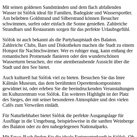
Mit seinen goldenen Sandstränden und dem flach abfallenden
Wasser ist Siófok ideal für Familien, Badegäste und Wassersportler.
Am beliebten Goldstrand und Silberstrand können Besucher
schwimmen, surfen oder einfach die Sonne genießen. Zahlreiche
Strandbars und Restaurants sorgen für das perfekte Urlaubsgefühl.
Siófok ist auch bekannt als die Partyhauptstadt des Balaton.
Zahlreiche Clubs, Bars und Diskotheken machen die Stadt zu einem
Hotspot für Nachtschwärmer. Wer es ruhiger mag, kann entlang der
romantischen Promenade flanieren oder den wunderschönen
Wasserturm besuchen, der eine atemberaubende Aussicht über die
Stadt und den See bietet.
Auch kulturell hat Siófok viel zu bieten. Besuchen Sie das Imre
Kálmán Museum, das dem berühmten Operettenkomponisten
gewidmet ist, oder erleben Sie die beeindruckenden Veranstaltungen
im Kulturzentrum von Siófok. Ein weiteres Highlight ist der Platz
des Sieges, der mit seiner besonderen Atmosphäre und den vielen
Cafés zum Verweilen einlädt.
Für Naturliebhaber bietet Siófok die perfekte Ausgangslage für
Ausflüge in die Umgebung, beispielsweise in die sanften Weinberge
des Balaton oder zu den nahegelegenen Nationalparks.
Mit Fewo-Bach finden Sie die ideale Ferienunterkunft in Siófok. Ob