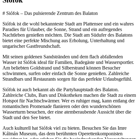
Siófok
# Siófok – Das pulsierende Zentrum des Balaton
Siófok ist die wohl bekannteste Stadt am Plattensee und ein wahres
Paradies für Urlauber, die Sonne, Strand und ein aufregendes
Nachtleben genießen möchten. Die Stadt am Südufer des Balatons
bietet eine perfekte Mischung aus Erholung, Unterhaltung und
ungarischer Gastfreundschaft.
Mit seinen goldenen Sandstränden und dem flach abfallenden
Wasser ist Siófok ideal für Familien, Badegäste und Wassersportler.
Am beliebten Goldstrand und Silberstrand können Besucher
schwimmen, surfen oder einfach die Sonne genießen. Zahlreiche
Strandbars und Restaurants sorgen für das perfekte Urlaubsgefühl.
Siófok ist auch bekannt als die Partyhauptstadt des Balaton.
Zahlreiche Clubs, Bars und Diskotheken machen die Stadt zu einem
Hotspot für Nachtschwärmer. Wer es ruhiger mag, kann entlang der
romantischen Promenade flanieren oder den wunderschönen
Wasserturm besuchen, der eine atemberaubende Aussicht über die
Stadt und den See bietet.
Auch kulturell hat Siófok viel zu bieten. Besuchen Sie das Imre
Kálmán Museum, das dem berühmten Operettenkomponisten