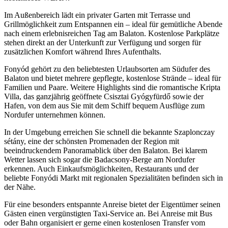
Im Außenbereich lädt ein privater Garten mit Terrasse und
Grillmöglichkeit zum Entspannen ein – ideal für gemütliche Abende
nach einem erlebnisreichen Tag am Balaton. Kostenlose Parkplätze
stehen direkt an der Unterkunft zur Verfügung und sorgen für
zusätzlichen Komfort während Ihres Aufenthalts.
Fonyód gehört zu den beliebtesten Urlaubsorten am Südufer des
Balaton und bietet mehrere gepflegte, kostenlose Strände – ideal für
Familien und Paare. Weitere Highlights sind die romantische Kripta
Villa, das ganzjährig geöffnete Csisztai Gyógyfürdő sowie der
Hafen, von dem aus Sie mit dem Schiff bequem Ausflüge zum
Nordufer unternehmen können.
In der Umgebung erreichen Sie schnell die bekannte Szaplonczay
sétány, eine der schönsten Promenaden der Region mit
beeindruckendem Panoramablick über den Balaton. Bei klarem
Wetter lassen sich sogar die Badacsony-Berge am Nordufer
erkennen. Auch Einkaufsmöglichkeiten, Restaurants und der
beliebte Fonyódi Markt mit regionalen Spezialitäten befinden sich in
der Nähe.
Für eine besonders entspannte Anreise bietet der Eigentümer seinen
Gästen einen vergünstigten Taxi-Service an. Bei Anreise mit Bus
oder Bahn organisiert er gerne einen kostenlosen Transfer vom