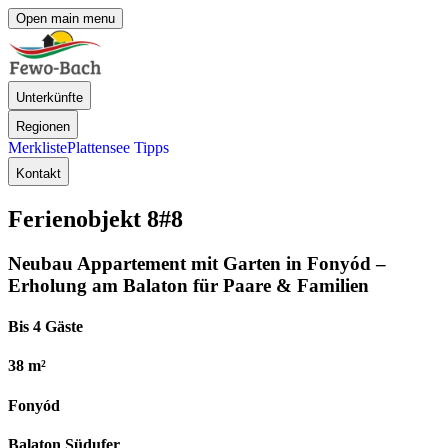
Open main menu
Unterkünfte
Regionen
Merkliste
Plattensee Tipps
Kontakt
Ferienobjekt 8
#8
Neubau Appartement mit Garten in Fonyód –
Erholung am Balaton für Paare & Familien
Bis 4 Gäste
38 m²
Fonyód
Balaton Südufer