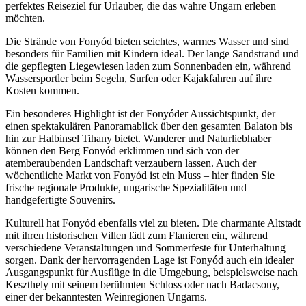
perfektes Reiseziel für Urlauber, die das wahre Ungarn erleben
möchten.
Die Strände von Fonyód bieten seichtes, warmes Wasser und sind
besonders für Familien mit Kindern ideal. Der lange Sandstrand und
die gepflegten Liegewiesen laden zum Sonnenbaden ein, während
Wassersportler beim Segeln, Surfen oder Kajakfahren auf ihre
Kosten kommen.
Ein besonderes Highlight ist der Fonyóder Aussichtspunkt, der
einen spektakulären Panoramablick über den gesamten Balaton bis
hin zur Halbinsel Tihany bietet. Wanderer und Naturliebhaber
können den Berg Fonyód erklimmen und sich von der
atemberaubenden Landschaft verzaubern lassen. Auch der
wöchentliche Markt von Fonyód ist ein Muss – hier finden Sie
frische regionale Produkte, ungarische Spezialitäten und
handgefertigte Souvenirs.
Kulturell hat Fonyód ebenfalls viel zu bieten. Die charmante Altstadt
mit ihren historischen Villen lädt zum Flanieren ein, während
verschiedene Veranstaltungen und Sommerfeste für Unterhaltung
sorgen. Dank der hervorragenden Lage ist Fonyód auch ein idealer
Ausgangspunkt für Ausflüge in die Umgebung, beispielsweise nach
Keszthely mit seinem berühmten Schloss oder nach Badacsony,
einer der bekanntesten Weinregionen Ungarns.