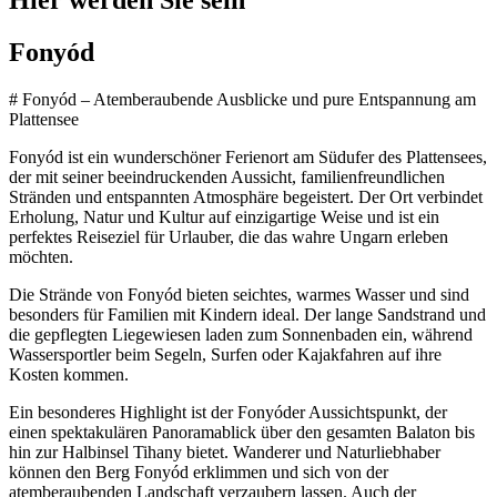
Hier werden Sie sein
Fonyód
# Fonyód – Atemberaubende Ausblicke und pure Entspannung am
Plattensee
Fonyód ist ein wunderschöner Ferienort am Südufer des Plattensees,
der mit seiner beeindruckenden Aussicht, familienfreundlichen
Stränden und entspannten Atmosphäre begeistert. Der Ort verbindet
Erholung, Natur und Kultur auf einzigartige Weise und ist ein
perfektes Reiseziel für Urlauber, die das wahre Ungarn erleben
möchten.
Die Strände von Fonyód bieten seichtes, warmes Wasser und sind
besonders für Familien mit Kindern ideal. Der lange Sandstrand und
die gepflegten Liegewiesen laden zum Sonnenbaden ein, während
Wassersportler beim Segeln, Surfen oder Kajakfahren auf ihre
Kosten kommen.
Ein besonderes Highlight ist der Fonyóder Aussichtspunkt, der
einen spektakulären Panoramablick über den gesamten Balaton bis
hin zur Halbinsel Tihany bietet. Wanderer und Naturliebhaber
können den Berg Fonyód erklimmen und sich von der
atemberaubenden Landschaft verzaubern lassen. Auch der