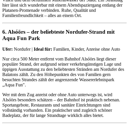
hier lässt sich wunderbar mit einem Abendspaziergang entlang der
Platanen-Promenade verbinden. Ruhe, Qualität und
Familienfreundlichkeit – alles an einem Ort.
6. Alsóörs – der beliebteste Nordufer-Strand mit
Aqua Fun Park
Ufer:
Nordufer |
Ideal für:
Familien, Kinder, Anreise ohne Auto
Nur circa 500 Meter entfernt vom Bahnhof Alsóörs liegt dieser
populäre Strand, der aufgrund seiner verkehrsgünstigen Lage und
üppigen Ausstattung zu den beliebtesten Stränden am Nordufer des
Balatons zählt. Zu den Höhepunkten des von Familien gern
besuchten Strandes zählt der angrenzende Wassererlebnispark
„Aqua Fun".
Wer mit dem Zug anreist oder ohne Auto unterwegs ist, wird
Alsóörs besonders schätzen – der Bahnhof ist praktisch nebenan.
Sportangebote, Restaurants und sanitäre Einrichtungen sind
vollständig vorhanden. Ein praktischer und zugleich schöner
Badeplatz, der für lange Strandtage wirklich alles bietet.