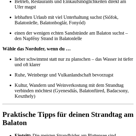
Betrieb, Restaurants und Einkaufsmöglichkeiten direkt am
Ufer magst
lebhaften Urlaub mit viel Unterhaltung suchst (Siófok,
Balatonlelle, Balatonboglár, Fonyód)
einen der wenigen echten Sandstrände am Balaton suchst –
den Napfény Strand in Balatonlelle
Wähle das Nordufer, wenn du …
lieber schwimmst statt nur zu planschen – das Wasser ist tiefer
und oft klarer
Ruhe, Weinberge und Vulkanlandschaft bevorzugst
Kultur, Wandern und Weinverkostung mit dem Strandtag
verbinden möchtest (Gyenesdiás, Balatonfüred, Badacsony,
Keszthely)
Praktische Tipps für deinen Strandtag am
Balaton
Eintritt:
Die meisten Strandbäder am Plattensee sind