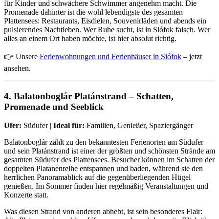
für Kinder und schwächere Schwimmer angenehm macht. Die
Promenade dahinter ist die wohl lebendigste des gesamten
Plattensees: Restaurants, Eisdielen, Souvenirläden und abends ein
pulsierendes Nachtleben. Wer Ruhe sucht, ist in Siófok falsch. Wer
alles an einem Ort haben möchte, ist hier absolut richtig.
👉 Unsere
Ferienwohnungen und Ferienhäuser in Siófok
– jetzt
ansehen.
4. Balatonboglár Platánstrand – Schatten,
Promenade und Seeblick
Ufer:
Südufer |
Ideal für:
Familien, Genießer, Spaziergänger
Balatonboglár zählt zu den bekanntesten Ferienorten am Südufer –
und sein Platánstrand ist einer der größten und schönsten Strände am
gesamten Südufer des Plattensees. Besucher können im Schatten der
doppelten Platanenreihe entspannen und baden, während sie den
herrlichen Panoramablick auf die gegenüberliegenden Hügel
genießen. Im Sommer finden hier regelmäßig Veranstaltungen und
Konzerte statt.
Was diesen Strand von anderen abhebt, ist sein besonderes Flair: