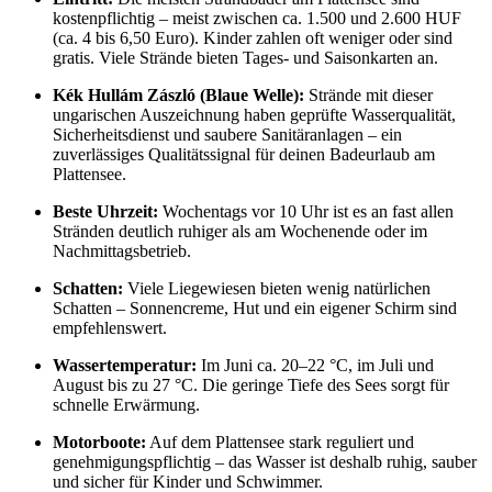
kostenpflichtig – meist zwischen ca. 1.500 und 2.600 HUF
(ca. 4 bis 6,50 Euro). Kinder zahlen oft weniger oder sind
gratis. Viele Strände bieten Tages- und Saisonkarten an.
Kék Hullám Zászló (Blaue Welle):
Strände mit dieser
ungarischen Auszeichnung haben geprüfte Wasserqualität,
Sicherheitsdienst und saubere Sanitäranlagen – ein
zuverlässiges Qualitätssignal für deinen Badeurlaub am
Plattensee.
Beste Uhrzeit:
Wochentags vor 10 Uhr ist es an fast allen
Stränden deutlich ruhiger als am Wochenende oder im
Nachmittagsbetrieb.
Schatten:
Viele Liegewiesen bieten wenig natürlichen
Schatten – Sonnencreme, Hut und ein eigener Schirm sind
empfehlenswert.
Wassertemperatur:
Im Juni ca. 20–22 °C, im Juli und
August bis zu 27 °C. Die geringe Tiefe des Sees sorgt für
schnelle Erwärmung.
Motorboote:
Auf dem Plattensee stark reguliert und
genehmigungspflichtig – das Wasser ist deshalb ruhig, sauber
und sicher für Kinder und Schwimmer.