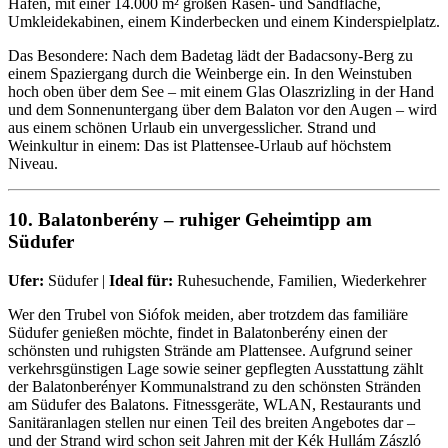
Hafen, mit einer 14.000 m² großen Rasen- und Sandfläche,
Umkleidekabinen, einem Kinderbecken und einem Kinderspielplatz.
Das Besondere: Nach dem Badetag lädt der Badacsony-Berg zu
einem Spaziergang durch die Weinberge ein. In den Weinstuben
hoch oben über dem See – mit einem Glas Olaszrizling in der Hand
und dem Sonnenuntergang über dem Balaton vor den Augen – wird
aus einem schönen Urlaub ein unvergesslicher. Strand und
Weinkultur in einem: Das ist Plattensee-Urlaub auf höchstem
Niveau.
10. Balatonberény – ruhiger Geheimtipp am
Südufer
Ufer:
Südufer |
Ideal für:
Ruhesuchende, Familien, Wiederkehrer
Wer den Trubel von Siófok meiden, aber trotzdem das familiäre
Südufer genießen möchte, findet in Balatonberény einen der
schönsten und ruhigsten Strände am Plattensee. Aufgrund seiner
verkehrsgünstigen Lage sowie seiner gepflegten Ausstattung zählt
der Balatonberényer Kommunalstrand zu den schönsten Stränden
am Südufer des Balatons. Fitnessgeräte, WLAN, Restaurants und
Sanitäranlagen stellen nur einen Teil des breiten Angebotes dar –
und der Strand wird schon seit Jahren mit der Kék Hullám Zászló