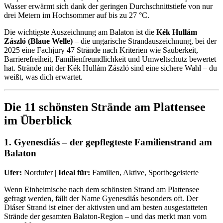
Wasser erwärmt sich dank der geringen Durchschnittstiefe von nur
drei Metern im Hochsommer auf bis zu 27 °C.
Die wichtigste Auszeichnung am Balaton ist die
Kék Hullám
Zászló (Blaue Welle)
– die ungarische Strandauszeichnung, bei der
2025 eine Fachjury 47 Strände nach Kriterien wie Sauberkeit,
Barrierefreiheit, Familienfreundlichkeit und Umweltschutz bewertet
hat. Strände mit der Kék Hullám Zászló sind eine sichere Wahl – du
weißt, was dich erwartet.
Die 11 schönsten Strände am Plattensee
im Überblick
1. Gyenesdiás – der gepflegteste Familienstrand am
Balaton
Ufer:
Nordufer |
Ideal für:
Familien, Aktive, Sportbegeisterte
Wenn Einheimische nach dem schönsten Strand am Plattensee
gefragt werden, fällt der Name Gyenesdiás besonders oft. Der
Diáser Strand ist einer der aktivsten und am besten ausgestatteten
Strände der gesamten Balaton-Region – und das merkt man vom