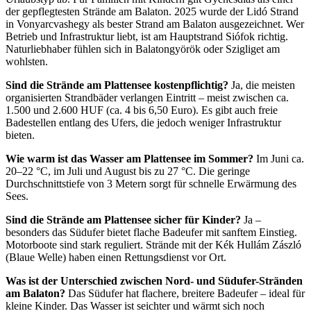
der gepflegtesten Strände am Balaton. 2025 wurde der Lidó Strand
in Vonyarcvashegy als bester Strand am Balaton ausgezeichnet. Wer
Betrieb und Infrastruktur liebt, ist am Hauptstrand Siófok richtig.
Naturliebhaber fühlen sich in Balatongyörök oder Szigliget am
wohlsten.
Sind die Strände am Plattensee kostenpflichtig?
Ja, die meisten
organisierten Strandbäder verlangen Eintritt – meist zwischen ca.
1.500 und 2.600 HUF (ca. 4 bis 6,50 Euro). Es gibt auch freie
Badestellen entlang des Ufers, die jedoch weniger Infrastruktur
bieten.
Wie warm ist das Wasser am Plattensee im Sommer?
Im Juni ca.
20–22 °C, im Juli und August bis zu 27 °C. Die geringe
Durchschnittstiefe von 3 Metern sorgt für schnelle Erwärmung des
Sees.
Sind die Strände am Plattensee sicher für Kinder?
Ja –
besonders das Südufer bietet flache Badeufer mit sanftem Einstieg.
Motorboote sind stark reguliert. Strände mit der Kék Hullám Zászló
(Blaue Welle) haben einen Rettungsdienst vor Ort.
Was ist der Unterschied zwischen Nord- und Südufer-Stränden
am Balaton?
Das Südufer hat flachere, breitere Badeufer – ideal für
kleine Kinder. Das Wasser ist seichter und wärmt sich noch