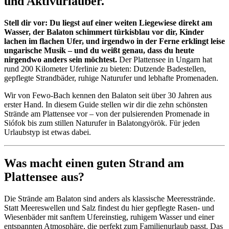
und Aktivurlauber.
Stell dir vor: Du liegst auf einer weiten Liegewiese direkt am
Wasser, der Balaton schimmert türkisblau vor dir, Kinder
lachen im flachen Ufer, und irgendwo in der Ferne erklingt leise
ungarische Musik – und du weißt genau, dass du heute
nirgendwo anders sein möchtest.
Der Plattensee in Ungarn hat
rund 200 Kilometer Uferlinie zu bieten: Dutzende Badestellen,
gepflegte Strandbäder, ruhige Naturufer und lebhafte Promenaden.
Wir von Fewo-Bach kennen den Balaton seit über 30 Jahren aus
erster Hand. In diesem Guide stellen wir dir die zehn schönsten
Strände am Plattensee vor – von der pulsierenden Promenade in
Siófok bis zum stillen Naturufer in Balatongyörök. Für jeden
Urlaubstyp ist etwas dabei.
Was macht einen guten Strand am
Plattensee aus?
Die Strände am Balaton sind anders als klassische Meeresstrände.
Statt Meereswellen und Salz findest du hier gepflegte Rasen- und
Wiesenbäder mit sanftem Ufereinstieg, ruhigem Wasser und einer
entspannten Atmosphäre, die perfekt zum Familienurlaub passt. Das