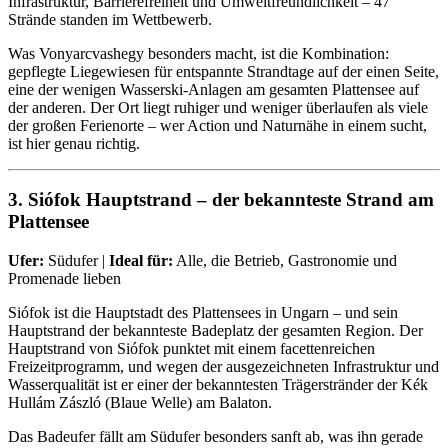
Infrastruktur, Barrierefreiheit und Umweltfreundlichkeit – 47
Strände standen im Wettbewerb.
Was Vonyarcvashegy besonders macht, ist die Kombination:
gepflegte Liegewiesen für entspannte Strandtage auf der einen Seite,
eine der wenigen Wasserski-Anlagen am gesamten Plattensee auf
der anderen. Der Ort liegt ruhiger und weniger überlaufen als viele
der großen Ferienorte – wer Action und Naturnähe in einem sucht,
ist hier genau richtig.
3. Siófok Hauptstrand – der bekannteste Strand am
Plattensee
Ufer:
Südufer |
Ideal für:
Alle, die Betrieb, Gastronomie und
Promenade lieben
Siófok ist die Hauptstadt des Plattensees in Ungarn – und sein
Hauptstrand der bekannteste Badeplatz der gesamten Region. Der
Hauptstrand von Siófok punktet mit einem facettenreichen
Freizeitprogramm, und wegen der ausgezeichneten Infrastruktur und
Wasserqualität ist er einer der bekanntesten Trägerstränder der Kék
Hullám Zászló (Blaue Welle) am Balaton.
Das Badeufer fällt am Südufer besonders sanft ab, was ihn gerade