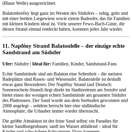
(Blaue Welle) ausgezeichnet.
Balatonberény liegt ganz im Westen des Südufers – ruhig, grün und
mit einer breiten Liegewiese sowie einem Badeufer, das für Familien
mit kleinen Kindern ideal ist. Viele unserer Fewo-Bach-Gäste, die
diesen Strand einmal entdeckt haben, kommen jedes Jahr wieder.
11. Napfény Strand Balatonlelle – der einzige echte
Sandstrand am Südufer
Ufer:
Südufer |
Ideal für:
Familien, Kinder, Sandstrand-Fans
Echte Sandstrände sind am Balaton eine Seltenheit – die meisten
Badeplätze sind Rasen- und Wiesenufer. Balatonlelle ist deshalb
etwas ganz Besonderes: Der Napfény Strand (auf Deutsch:
Sonnenschein-Strand) liegt direkt im Stadtzentrum am Seeufer und
bietet einen der wenigen echten Sandstrände am gesamten Südufer
des Plattensees. Der Sand wurde aus dem Seeboden gewonnen und
2008 angelegt – seitdem herrscht hier eine südländische
Atmosphäre, die Urlauber immer wieder überrascht.
Die größte Attraktion ist der feine Sand selbst: ein Paradies für
kleine Sandburgenbauer, sanft ins Wasser abfallend – ideal für
Kinder und schwächere Schwimmer. Dazu kommen