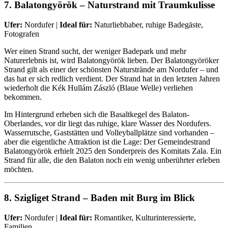
7. Balatongyörök – Naturstrand mit Traumkulisse
Ufer:
Nordufer |
Ideal für:
Naturliebhaber, ruhige Badegäste,
Fotografen
Wer einen Strand sucht, der weniger Badepark und mehr
Naturerlebnis ist, wird Balatongyörök lieben. Der Balatongyöröker
Strand gilt als einer der schönsten Naturstrände am Nordufer – und
das hat er sich redlich verdient. Der Strand hat in den letzten Jahren
wiederholt die Kék Hullám Zászló (Blaue Welle) verliehen
bekommen.
Im Hintergrund erheben sich die Basaltkegel des Balaton-
Oberlandes, vor dir liegt das ruhige, klare Wasser des Nordufers.
Wasserrutsche, Gaststätten und Volleyballplätze sind vorhanden –
aber die eigentliche Attraktion ist die Lage: Der Gemeindestrand
Balatongyörök erhielt 2025 den Sonderpreis des Komitats Zala. Ein
Strand für alle, die den Balaton noch ein wenig unberührter erleben
möchten.
8. Szigliget Strand – Baden mit Burg im Blick
Ufer:
Nordufer |
Ideal für:
Romantiker, Kulturinteressierte,
Familien