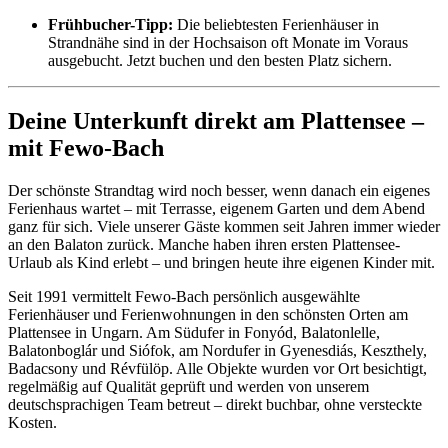
Frühbucher-Tipp:
Die beliebtesten Ferienhäuser in
Strandnähe sind in der Hochsaison oft Monate im Voraus
ausgebucht. Jetzt buchen und den besten Platz sichern.
Deine Unterkunft direkt am Plattensee –
mit Fewo-Bach
Der schönste Strandtag wird noch besser, wenn danach ein eigenes
Ferienhaus wartet – mit Terrasse, eigenem Garten und dem Abend
ganz für sich. Viele unserer Gäste kommen seit Jahren immer wieder
an den Balaton zurück. Manche haben ihren ersten Plattensee-
Urlaub als Kind erlebt – und bringen heute ihre eigenen Kinder mit.
Seit 1991 vermittelt Fewo-Bach persönlich ausgewählte
Ferienhäuser und Ferienwohnungen in den schönsten Orten am
Plattensee in Ungarn. Am Südufer in Fonyód, Balatonlelle,
Balatonboglár und Siófok, am Nordufer in Gyenesdiás, Keszthely,
Badacsony und Révfülöp. Alle Objekte wurden vor Ort besichtigt,
regelmäßig auf Qualität geprüft und werden von unserem
deutschsprachigen Team betreut – direkt buchbar, ohne versteckte
Kosten.