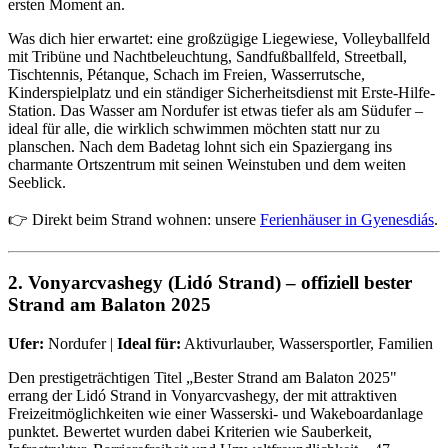
ersten Moment an.
Was dich hier erwartet: eine großzügige Liegewiese, Volleyballfeld
mit Tribüne und Nachtbeleuchtung, Sandfußballfeld, Streetball,
Tischtennis, Pétanque, Schach im Freien, Wasserrutsche,
Kinderspielplatz und ein ständiger Sicherheitsdienst mit Erste-Hilfe-
Station. Das Wasser am Nordufer ist etwas tiefer als am Südufer –
ideal für alle, die wirklich schwimmen möchten statt nur zu
planschen. Nach dem Badetag lohnt sich ein Spaziergang ins
charmante Ortszentrum mit seinen Weinstuben und dem weiten
Seeblick.
👉 Direkt beim Strand wohnen: unsere
Ferienhäuser in Gyenesdiás
.
2. Vonyarcvashegy (Lidó Strand) – offiziell bester
Strand am Balaton 2025
Ufer:
Nordufer |
Ideal für:
Aktivurlauber, Wassersportler, Familien
Den prestigeträchtigen Titel „Bester Strand am Balaton 2025"
errang der Lidó Strand in Vonyarcvashegy, der mit attraktiven
Freizeitmöglichkeiten wie einer Wasserski- und Wakeboardanlage
punktet. Bewertet wurden dabei Kriterien wie Sauberkeit,