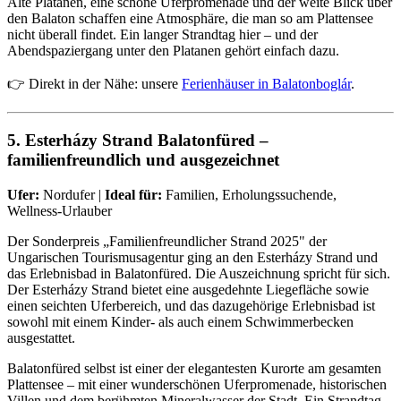
Alte Platanen, eine schöne Uferpromenade und der weite Blick über
den Balaton schaffen eine Atmosphäre, die man so am Plattensee
nicht überall findet. Ein langer Strandtag hier – und der
Abendspaziergang unter den Platanen gehört einfach dazu.
👉 Direkt in der Nähe: unsere
Ferienhäuser in Balatonboglár
.
5. Esterházy Strand Balatonfüred –
familienfreundlich und ausgezeichnet
Ufer:
Nordufer |
Ideal für:
Familien, Erholungssuchende,
Wellness-Urlauber
Der Sonderpreis „Familienfreundlicher Strand 2025" der
Ungarischen Tourismusagentur ging an den Esterházy Strand und
das Erlebnisbad in Balatonfüred. Die Auszeichnung spricht für sich.
Der Esterházy Strand bietet eine ausgedehnte Liegefläche sowie
einen seichten Uferbereich, und das dazugehörige Erlebnisbad ist
sowohl mit einem Kinder- als auch einem Schwimmerbecken
ausgestattet.
Balatonfüred selbst ist einer der elegantesten Kurorte am gesamten
Plattensee – mit einer wunderschönen Uferpromenade, historischen
Villen und dem berühmten Mineralwasser der Stadt. Ein Strandtag