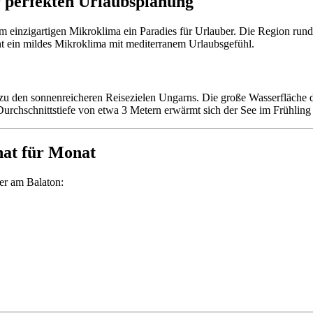
r perfekten Urlaubsplanung
em einzigartigen Mikroklima ein Paradies für Urlauber. Die Region rund
t ein mildes Mikroklima mit mediterranem Urlaubsgefühl.
zu den sonnenreicheren Reisezielen Ungarns. Die große Wasserfläche d
e Durchschnittstiefe von etwa 3 Metern erwärmt sich der See im Frühli
at für Monat
ter am Balaton: