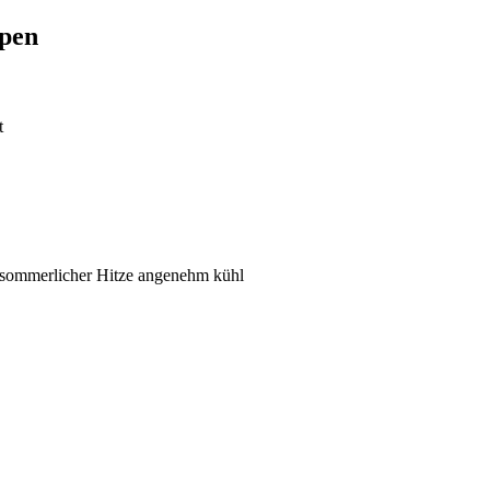
ypen
t
i sommerlicher Hitze angenehm kühl