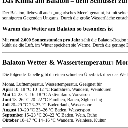
Das Klima am Balaton – dein Schlüssel zu
Der Balaton, liebevoll auch „ungarisches Meer" genannt, ist mit sein
sonnigeren Gegenden Ungarns. Durch die große Wasserfläche entsteh
Warum das Wetter am Balaton so besonders ist
Mit
rund 2.000 Sonnenstunden pro Jahr
zählt die Balaton-Region 
kühlt sie die Luft, im Winter speichert sie Wärme. Durch die gering
Balaton Wetter & Wassertemperatur: Mon
Die folgende Tabelle gibt dir einen schnellen Überblick über das Wet
Monat, Lufttemperatur, Wassertemperatur, Geeignet für
April
10–18 °C 10–12 °C Radfahren, Wandern, Weintouren
Mai
14–23 °C 16–18 °C Aktivurlaub, Vorsaison
Juni
18–26 °C 20–22 °C Familien, Baden, Sightseeing
Juli
20–29 °C 23–25 °C Badeurlaub, Wassersport
August
19–29 °C 23–26 °C Baden, Wassersport
September
15–23 °C 20–22 °C Baden, Wein, Ruhe
Oktober
10–17 °C 14–16 °C Wandern, Weinlese, Kultur