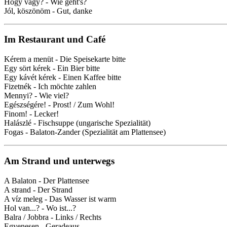
Hogy vagy? - Wie geht's?
Jól, köszönöm - Gut, danke
Im Restaurant und Café
Kérem a menüt - Die Speisekarte bitte
Egy sört kérek - Ein Bier bitte
Egy kávét kérek - Einen Kaffee bitte
Fizetnék - Ich möchte zahlen
Mennyi? - Wie viel?
Egészségére! - Prost! / Zum Wohl!
Finom! - Lecker!
Halászlé - Fischsuppe (ungarische Spezialität)
Fogas - Balaton-Zander (Spezialität am Plattensee)
Am Strand und unterwegs
A Balaton - Der Plattensee
A strand - Der Strand
A víz meleg - Das Wasser ist warm
Hol van...? - Wo ist...?
Balra / Jobbra - Links / Rechts
Egyenesen - Geradeaus