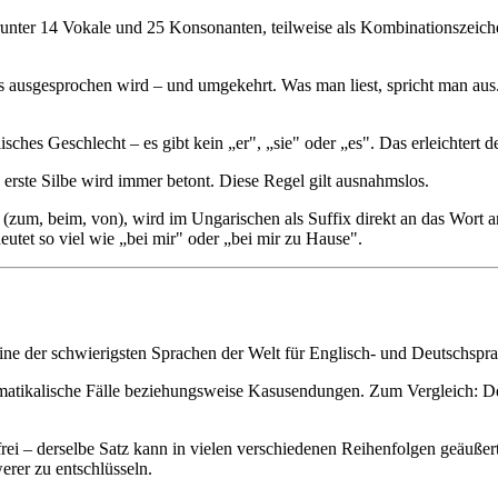
nter 14 Vokale und 25 Konsonanten, teilweise als Kombinationszeiche
es ausgesprochen wird – und umgekehrt. Was man liest, spricht man a
hes Geschlecht – es gibt kein „er", „sie" oder „es". Das erleichtert de
 erste Silbe wird immer betont. Diese Regel gilt ausnahmslos.
(zum, beim, von), wird im Ungarischen als Suffix direkt an das Wort an
utet so viel wie „bei mir" oder „bei mir zu Hause".
 eine der schwierigsten Sprachen der Welt für Englisch- und Deutschsp
matikalische Fälle beziehungsweise Kasusendungen. Zum Vergleich: D
frei – derselbe Satz kann in vielen verschiedenen Reihenfolgen geäußer
erer zu entschlüsseln.