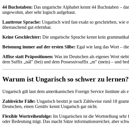
44 Buchstaben:
Das ungarische Alphabet kennt 44 Buchstaben – daru
ungewohnt, aber sehr logisch aufgebaut.
Lauttreue Sprache:
Ungarisch wird fast exakt so geschrieben, wie 
überraschend gut erlernbar.
Keine Geschlechter:
Die ungarische Sprache kennt kein grammatikalisc
Betonung immer auf der ersten Silbe:
Egal wie lang das Wort – die
Affixe statt Präpositionen:
Was im Deutschen als eigenes Wort steht 
dem Suffix „nál" (bei) und dem Possessivsuffix „m" (mein) – und bede
Warum ist Ungarisch so schwer zu lernen?
Ungarisch gilt laut dem amerikanischen Foreign Service Institute als
Zahlreiche Fälle:
Ungarisch besitzt je nach Zählweise rund 18 gram
Deutschen, einen Genitiv kennt Ungarisch gar nicht.
Flexible Wortreihenfolge:
Im Ungarischen ist die Wortstellung sehr 
oder Bedeutung trägt. Das macht Sätze informationsreicher, aber schw