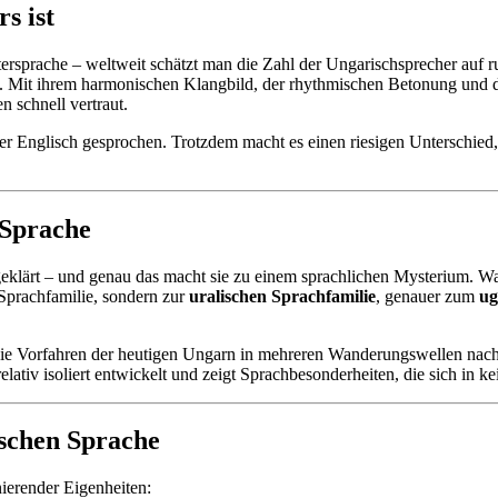
s ist
sprache – weltweit schätzt man die Zahl der Ungarischsprecher auf ru
n. Mit ihrem harmonischen Klangbild, der rhythmischen Betonung und d
n schnell vertraut.
er Englisch gesprochen. Trotzdem macht es einen riesigen Unterschied
 Sprache
g geklärt – und genau das macht sie zu einem sprachlichen Mysterium. 
Sprachfamilie, sondern zur
uralischen Sprachfamilie
, genauer zum
ug
ie Vorfahren der heutigen Ungarn in mehreren Wanderungswellen nach 
lativ isoliert entwickelt und zeigt Sprachbesonderheiten, die sich in k
ischen Sprache
nierender Eigenheiten: