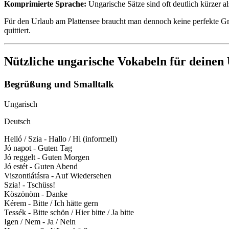
Komprimierte Sprache:
Ungarische Sätze sind oft deutlich kürzer a
Für den Urlaub am Plattensee braucht man dennoch keine perfekte G
quittiert.
Nützliche ungarische Vokabeln für deinen
Begrüßung und Smalltalk
Ungarisch
Deutsch
Helló / Szia - Hallo / Hi (informell)
Jó napot - Guten Tag
Jó reggelt - Guten Morgen
Jó estét - Guten Abend
Viszontlátásra - Auf Wiedersehen
Szia! - Tschüss!
Köszönöm - Danke
Kérem - Bitte / Ich hätte gern
Tessék - Bitte schön / Hier bitte / Ja bitte
Igen / Nem - Ja / Nein