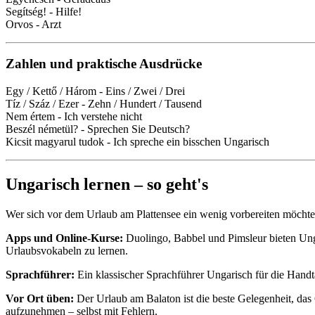
Segítség! - Hilfe!
Orvos - Arzt
Zahlen und praktische Ausdrücke
Egy / Kettő / Három - Eins / Zwei / Drei
Tíz / Száz / Ezer - Zehn / Hundert / Tausend
Nem értem - Ich verstehe nicht
Beszél németül? - Sprechen Sie Deutsch?
Kicsit magyarul tudok - Ich spreche ein bisschen Ungarisch
Ungarisch lernen – so geht's
Wer sich vor dem Urlaub am Plattensee ein wenig vorbereiten möchte,
Apps und Online-Kurse:
Duolingo, Babbel und Pimsleur bieten Unga
Urlaubsvokabeln zu lernen.
Sprachführer:
Ein klassischer Sprachführer Ungarisch für die Handt
Vor Ort üben:
Der Urlaub am Balaton ist die beste Gelegenheit, das
aufzunehmen – selbst mit Fehlern.