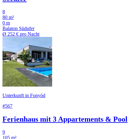
8
80 m²
0 m
Balaton Südufer
Ø
252 €
pro Nacht
Unterkunft in Fonyód
#567
Ferienhaus mit 3 Appartements & Pool
9
105 m²