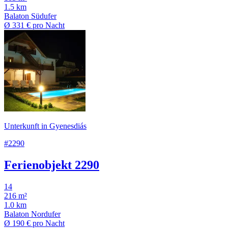
1.5 km
Balaton Südufer
Ø
331 €
pro Nacht
Unterkunft in Gyenesdiás
#2290
Ferienobjekt 2290
14
216 m²
1.0 km
Balaton Nordufer
Ø
190 €
pro Nacht