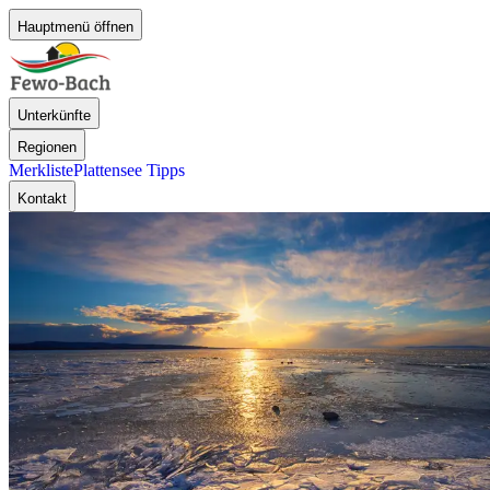
Hauptmenü öffnen
Unterkünfte
Regionen
Merkliste
Plattensee Tipps
Kontakt