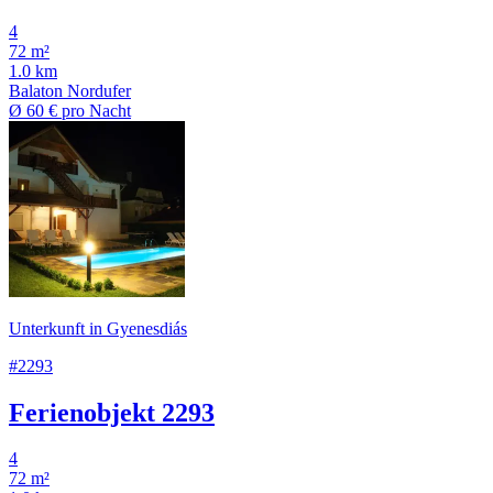
4
72 m²
1.0 km
Balaton Nordufer
Ø
60 €
pro Nacht
Unterkunft in Gyenesdiás
#2293
Ferienobjekt 2293
4
72 m²