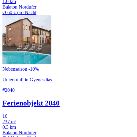
1.0 km
Balaton Nordufer
Ø
60 €
pro Nacht
Nebensaison -10%
Unterkunft in Gyenesdiás
#2040
Ferienobjekt 2040
16
237 m²
0.3 km
Balaton Nordufer