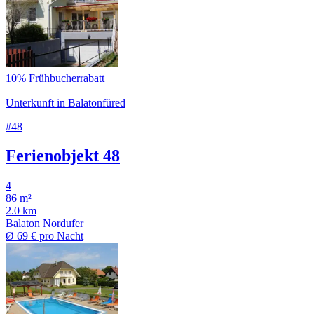
10% Frühbucherrabatt
Unterkunft in Balatonfüred
#48
Ferienobjekt 48
4
86 m²
2.0 km
Balaton Nordufer
Ø
69 €
pro Nacht