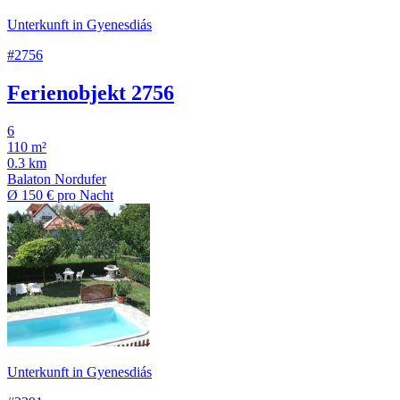
Unterkunft in Gyenesdiás
#2756
Ferienobjekt 2756
6
110 m²
0.3 km
Balaton Nordufer
Ø
150 €
pro Nacht
Unterkunft in Gyenesdiás