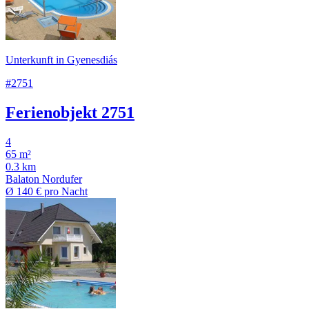
Unterkunft in Gyenesdiás
#2751
Ferienobjekt 2751
4
65 m²
0.3 km
Balaton Nordufer
Ø
140 €
pro Nacht