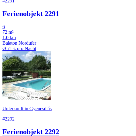
#2291
Ferienobjekt 2291
6
72 m²
1.0 km
Balaton Nordufer
Ø
71 €
pro Nacht
Unterkunft in Gyenesdiás
#2292
Ferienobjekt 2292