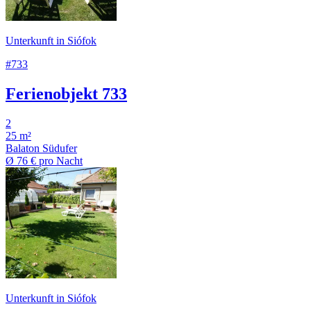
Unterkunft in Siófok
#733
Ferienobjekt 733
2
25 m²
Balaton Südufer
Ø
76 €
pro Nacht
Unterkunft in Siófok