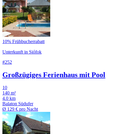
10% Frühbucherrabatt
Unterkunft in Siófok
#252
Großzügiges Ferienhaus mit Pool
10
140 m²
4.0 km
Balaton Südufer
Ø
129 €
pro Nacht