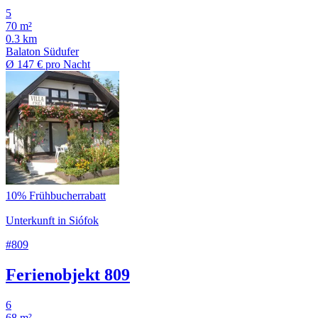
5
70 m²
0.3 km
Balaton Südufer
Ø
147 €
pro Nacht
10% Frühbucherrabatt
Unterkunft in Siófok
#809
Ferienobjekt 809
6
68 m²