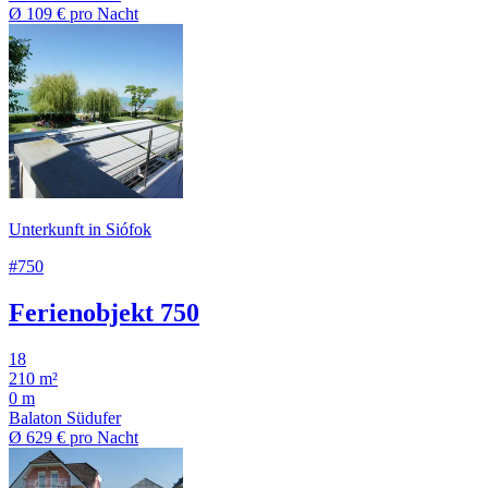
Ø
109 €
pro Nacht
Unterkunft in Siófok
#750
Ferienobjekt 750
18
210 m²
0 m
Balaton Südufer
Ø
629 €
pro Nacht