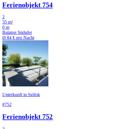
Ferienobjekt 754
2
35 m²
0 m
Balaton Südufer
Ø
84 €
pro Nacht
Unterkunft in Siófok
#752
Ferienobjekt 752
3