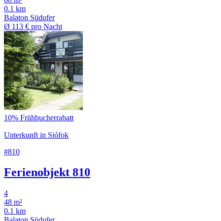
0.1 km
Balaton Südufer
Ø
113 €
pro Nacht
10% Frühbucherrabatt
Unterkunft in Siófok
#810
Ferienobjekt 810
4
48 m²
0.1 km
Balaton Südufer