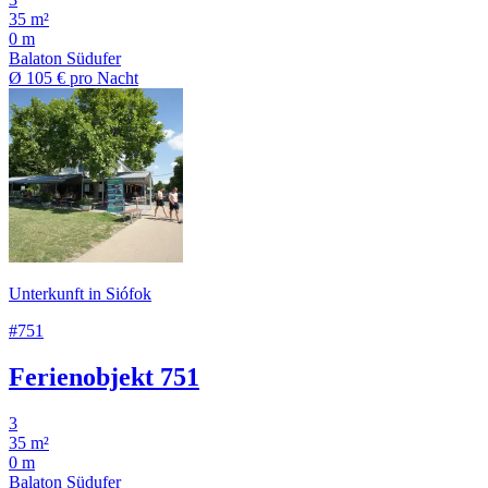
35 m²
0 m
Balaton Südufer
Ø
105 €
pro Nacht
Unterkunft in Siófok
#751
Ferienobjekt 751
3
35 m²
0 m
Balaton Südufer