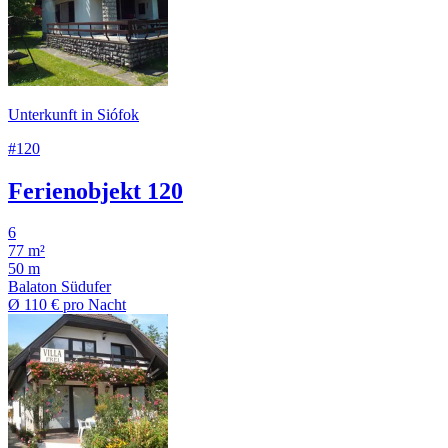
Unterkunft in Siófok
#120
Ferienobjekt 120
6
77 m²
50 m
Balaton Südufer
Ø
110 €
pro Nacht