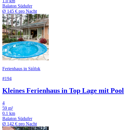
1.0 km
Balaton Südufer
Ø
145 €
pro Nacht
Ferienhaus in Siófok
#194
Kleines Ferienhaus in Top Lage mit Pool
4
59 m²
0.1 km
Balaton Südufer
Ø
142 €
pro Nacht