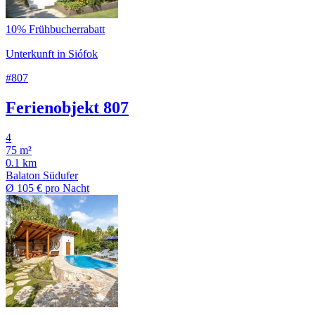
10% Frühbucherrabatt
Unterkunft in Siófok
#807
Ferienobjekt 807
4
75 m²
0.1 km
Balaton Südufer
Ø
105 €
pro Nacht