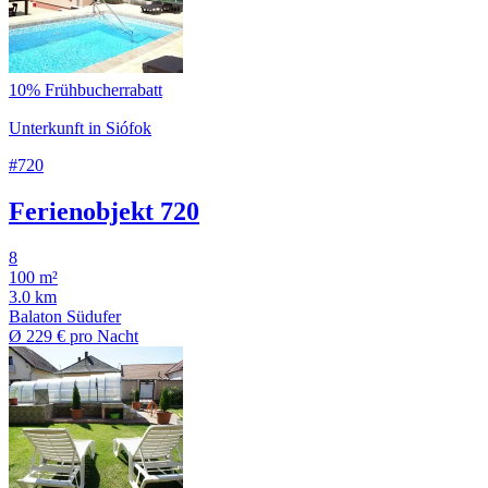
10% Frühbucherrabatt
Unterkunft in Siófok
#720
Ferienobjekt 720
8
100 m²
3.0 km
Balaton Südufer
Ø
229 €
pro Nacht