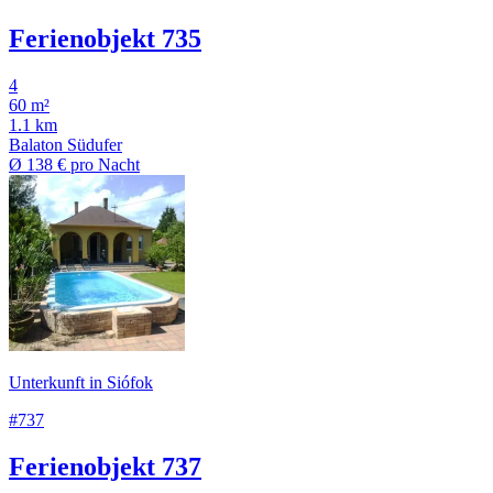
Ferienobjekt 735
4
60 m²
1.1 km
Balaton Südufer
Ø
138 €
pro Nacht
Unterkunft in Siófok
#737
Ferienobjekt 737