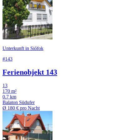
Unterkunft in Siófok
#143
Ferienobjekt 143
13
170 m²
0.7 km
Balaton Südufer
Ø
180 €
pro Nacht