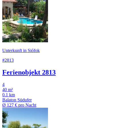
Unterkunft in Siófok
#2813
Ferienobjekt 2813
4
40 m²
0.1 km
Balaton Südufer
Ø
127 €
pro Nacht