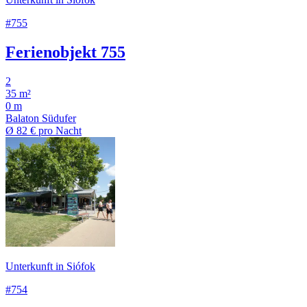
#755
Ferienobjekt 755
2
35 m²
0 m
Balaton Südufer
Ø
82 €
pro Nacht
Unterkunft in Siófok
#754