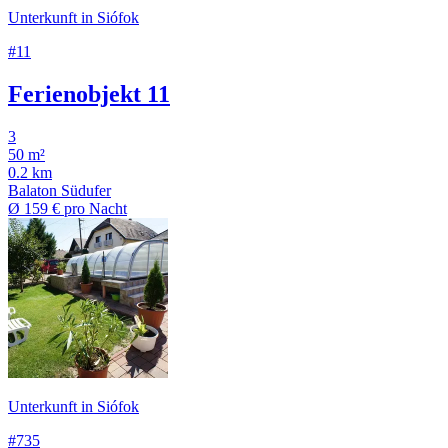
Unterkunft in Siófok
#11
Ferienobjekt 11
3
50 m²
0.2 km
Balaton Südufer
Ø
159 €
pro Nacht
Unterkunft in Siófok
#735