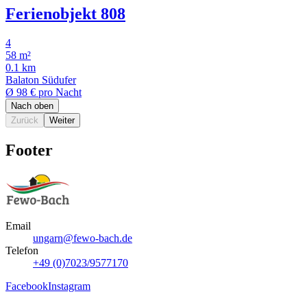
Ferienobjekt 808
4
58 m²
0.1 km
Balaton Südufer
Ø
98 €
pro Nacht
Nach oben
Zurück
Weiter
Footer
Email
ungarn@fewo-bach.de
Telefon
+49 (0)7023/9577170
Facebook
Instagram