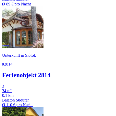
Ø
89 €
pro Nacht
Unterkunft in Siófok
#2814
Ferienobjekt 2814
3
34 m²
0.1 km
Balaton Südufer
Ø
110 €
pro Nacht