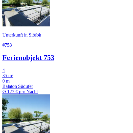
Unterkunft in Siófok
#753
Ferienobjekt 753
4
35 m²
0 m
Balaton Südufer
Ø
127 €
pro Nacht