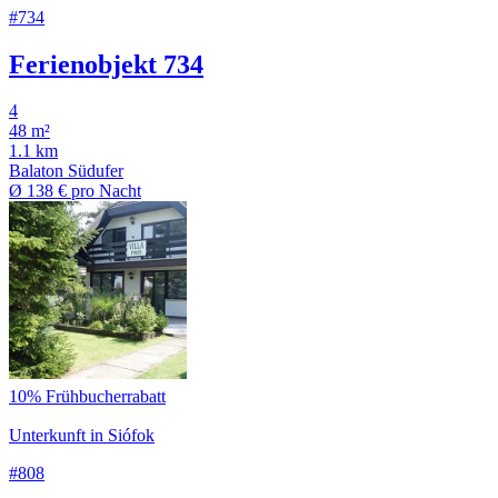
#734
Ferienobjekt 734
4
48 m²
1.1 km
Balaton Südufer
Ø
138 €
pro Nacht
10% Frühbucherrabatt
Unterkunft in Siófok
#808