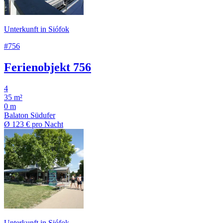
Unterkunft in Siófok
#756
Ferienobjekt 756
4
35 m²
0 m
Balaton Südufer
Ø
123 €
pro Nacht
Unterkunft in Siófok