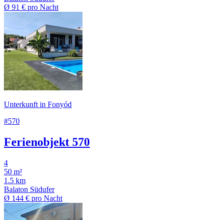
Ø
91 €
pro Nacht
Unterkunft in Fonyód
#570
Ferienobjekt 570
4
50 m²
1.5 km
Balaton Südufer
Ø
144 €
pro Nacht