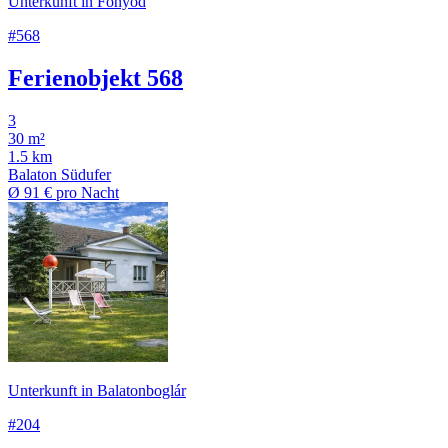
Unterkunft in Fonyód
#568
Ferienobjekt 568
3
30 m²
1.5 km
Balaton Südufer
Ø
91 €
pro Nacht
Unterkunft in Balatonboglár
#204