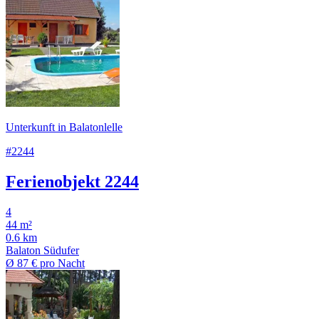
Unterkunft in Balatonlelle
#2244
Ferienobjekt 2244
4
44 m²
0.6 km
Balaton Südufer
Ø
87 €
pro Nacht