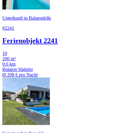
Unterkunft in Balatonlelle
#2241
Ferienobjekt 2241
10
200 m²
0.6 km
Balaton Südufer
Ø
208 €
pro Nacht