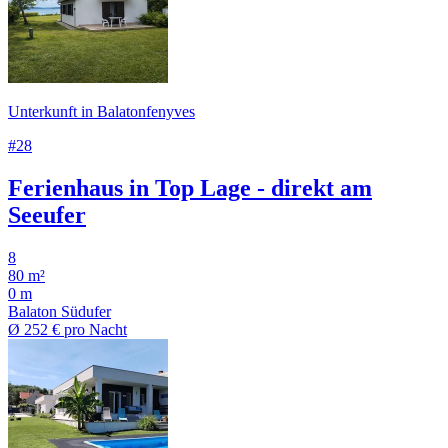
Unterkunft in Balatonfenyves
#28
Ferienhaus in Top Lage - direkt am
Seeufer
8
80 m²
0 m
Balaton Südufer
Ø
252 €
pro Nacht