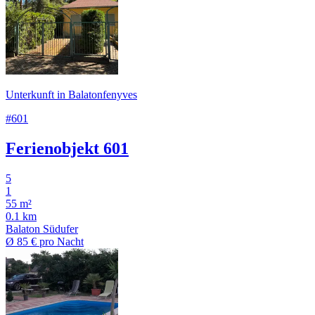
Unterkunft in Balatonfenyves
#601
Ferienobjekt 601
5
1
55 m²
0.1 km
Balaton Südufer
Ø
85 €
pro Nacht