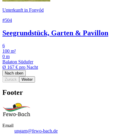
Unterkunft in Fonyód
#504
Seegrundstück, Garten & Pavillon
6
100 m²
0 m
Balaton Südufer
Ø
167 €
pro Nacht
Nach oben
Zurück
Weiter
Footer
Email
ungarn@fewo-bach.de