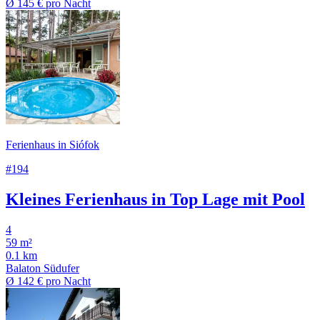
Ø
145 €
pro Nacht
Ferienhaus in Siófok
#194
Kleines Ferienhaus in Top Lage mit Pool
4
59 m²
0.1 km
Balaton Südufer
Ø
142 €
pro Nacht