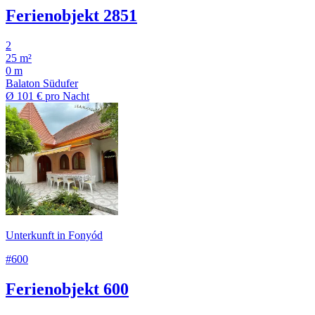
Ferienobjekt 2851
2
25 m²
0 m
Balaton Südufer
Ø
101 €
pro Nacht
Unterkunft in Fonyód
#600
Ferienobjekt 600