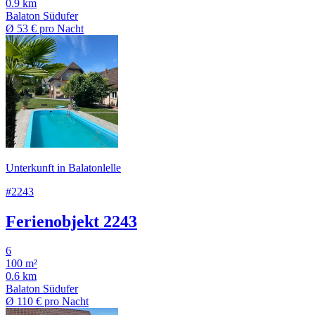
0.9 km
Balaton Südufer
Ø
53 €
pro Nacht
Unterkunft in Balatonlelle
#2243
Ferienobjekt 2243
6
100 m²
0.6 km
Balaton Südufer
Ø
110 €
pro Nacht