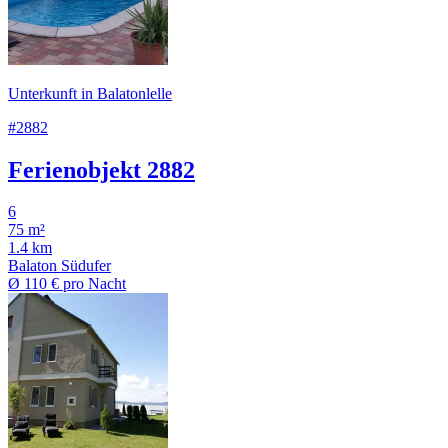
Unterkunft in Balatonlelle
#2882
Ferienobjekt 2882
6
75 m²
1.4 km
Balaton Südufer
Ø
110 €
pro Nacht