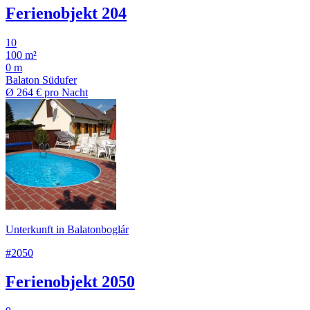
Ferienobjekt 204
10
100 m²
0 m
Balaton Südufer
Ø
264 €
pro Nacht
Unterkunft in Balatonboglár
#2050
Ferienobjekt 2050