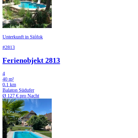
Unterkunft in Siófok
#2813
Ferienobjekt 2813
4
40 m²
0.1 km
Balaton Südufer
Ø
127 €
pro Nacht