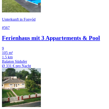
Unterkunft in Fonyód
#567
Ferienhaus mit 3 Appartements & Pool
9
105 m²
1.5 km
Balaton Südufer
Ø
331 €
pro Nacht