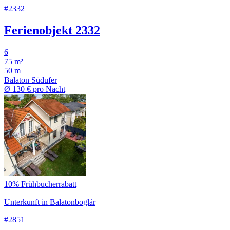
#2332
Ferienobjekt 2332
6
75 m²
50 m
Balaton Südufer
Ø
130 €
pro Nacht
10% Frühbucherrabatt
Unterkunft in Balatonboglár
#2851