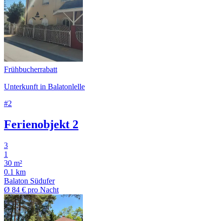
Frühbucherrabatt
Unterkunft in Balatonlelle
#2
Ferienobjekt 2
3
1
30 m²
0.1 km
Balaton Südufer
Ø
84 €
pro Nacht