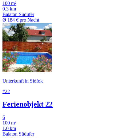
100 m²
0.3 km
Balaton Südufer
Ø
184 €
pro Nacht
Unterkunft in Siófok
#22
Ferienobjekt 22
6
100 m²
1.0 km
Balaton Südufer