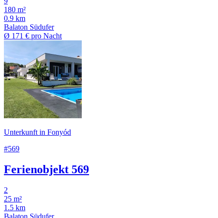
9
180 m²
0.9 km
Balaton Südufer
Ø
171 €
pro Nacht
Unterkunft in Fonyód
#569
Ferienobjekt 569
2
25 m²
1.5 km
Balaton Südufer