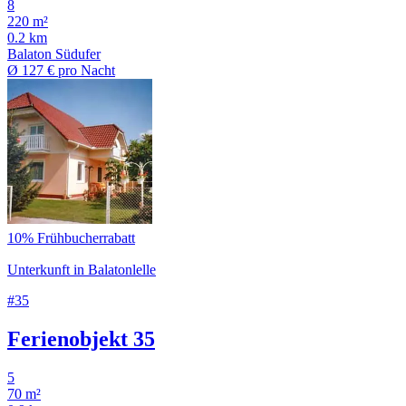
8
220 m²
0.2 km
Balaton Südufer
Ø
127 €
pro Nacht
10% Frühbucherrabatt
Unterkunft in Balatonlelle
#35
Ferienobjekt 35
5
70 m²