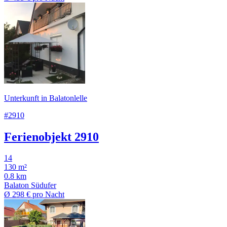
Unterkunft in Balatonlelle
#2910
Ferienobjekt 2910
14
130 m²
0.8 km
Balaton Südufer
Ø
298 €
pro Nacht