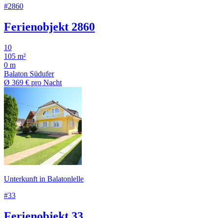
#2860
Ferienobjekt 2860
10
105 m²
0 m
Balaton Südufer
Ø
369 €
pro Nacht
Unterkunft in Balatonlelle
#33
Ferienobjekt 33