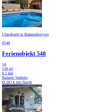
Unterkunft in Balatonfenyves
#548
Ferienobjekt 548
14
150 m²
0.5 km
Balaton Südufer
Ø
287 €
pro Nacht