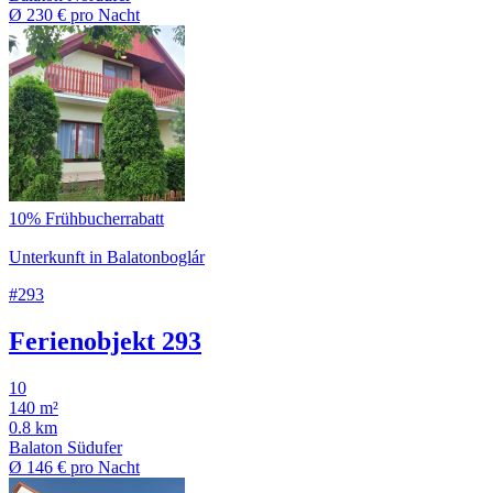
Ø
230 €
pro Nacht
10% Frühbucherrabatt
Unterkunft in Balatonboglár
#293
Ferienobjekt 293
10
140 m²
0.8 km
Balaton Südufer
Ø
146 €
pro Nacht