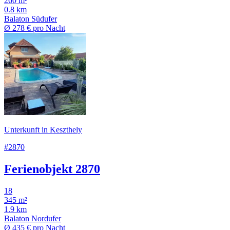
260 m²
0.8 km
Balaton Südufer
Ø
278 €
pro Nacht
Unterkunft in Keszthely
#2870
Ferienobjekt 2870
18
345 m²
1.9 km
Balaton Nordufer
Ø
435 €
pro Nacht