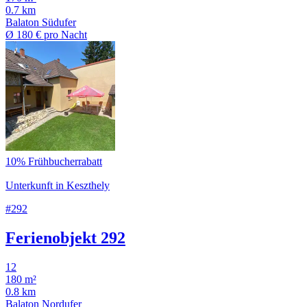
0.7 km
Balaton Südufer
Ø
180 €
pro Nacht
10% Frühbucherrabatt
Unterkunft in Keszthely
#292
Ferienobjekt 292
12
180 m²
0.8 km
Balaton Nordufer