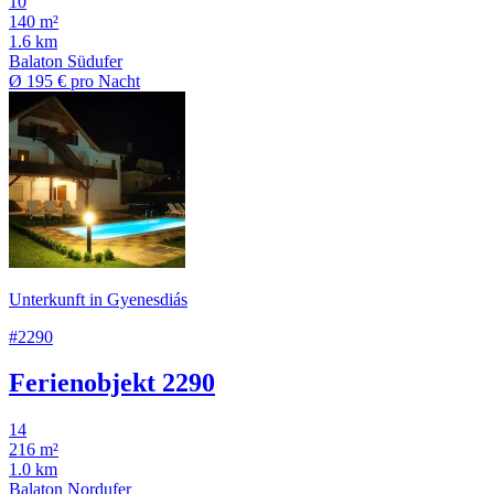
10
140 m²
1.6 km
Balaton Südufer
Ø
195 €
pro Nacht
Unterkunft in Gyenesdiás
#2290
Ferienobjekt 2290
14
216 m²
1.0 km
Balaton Nordufer