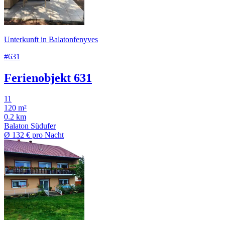
Unterkunft in Balatonfenyves
#631
Ferienobjekt 631
11
120 m²
0.2 km
Balaton Südufer
Ø
132 €
pro Nacht