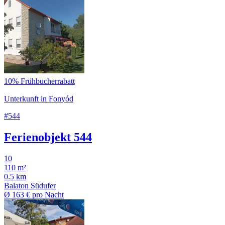
10% Frühbucherrabatt
Unterkunft in Fonyód
#544
Ferienobjekt 544
10
110 m²
0.5 km
Balaton Südufer
Ø
163 €
pro Nacht