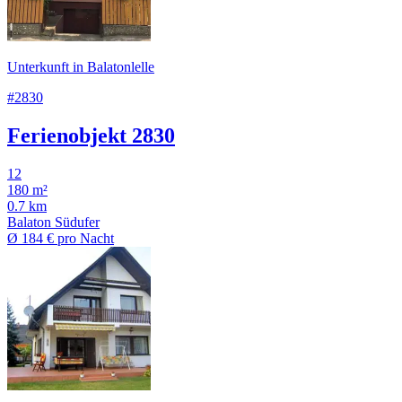
Unterkunft in Balatonlelle
#2830
Ferienobjekt 2830
12
180 m²
0.7 km
Balaton Südufer
Ø
184 €
pro Nacht