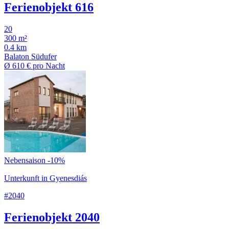
Ferienobjekt 616
20
300 m²
0.4 km
Balaton Südufer
Ø
610 €
pro Nacht
Nebensaison -10%
Unterkunft in Gyenesdiás
#2040
Ferienobjekt 2040