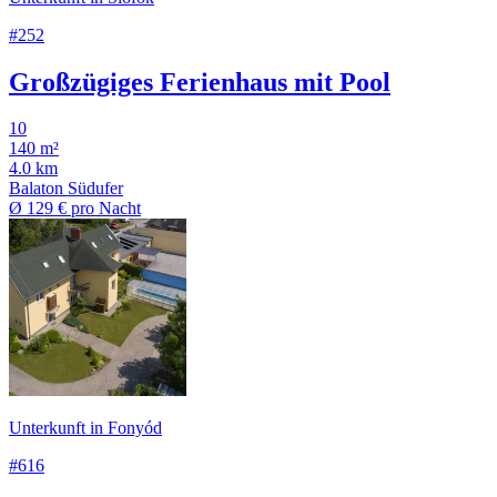
#252
Großzügiges Ferienhaus mit Pool
10
140 m²
4.0 km
Balaton Südufer
Ø
129 €
pro Nacht
Unterkunft in Fonyód
#616