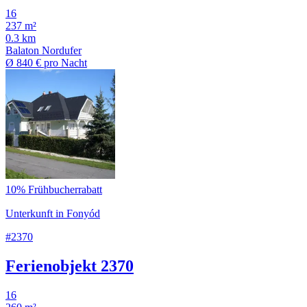
16
237 m²
0.3 km
Balaton Nordufer
Ø
840 €
pro Nacht
10% Frühbucherrabatt
Unterkunft in Fonyód
#2370
Ferienobjekt 2370
16