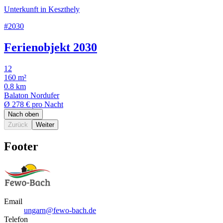
Unterkunft in Keszthely
#2030
Ferienobjekt 2030
12
160 m²
0.8 km
Balaton Nordufer
Ø
278 €
pro Nacht
Nach oben
Zurück
Weiter
Footer
Email
ungarn@fewo-bach.de
Telefon