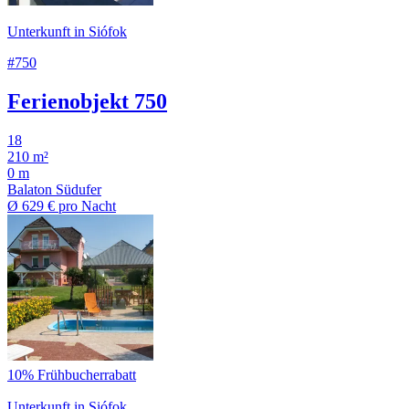
Unterkunft in Siófok
#750
Ferienobjekt 750
18
210 m²
0 m
Balaton Südufer
Ø
629 €
pro Nacht
10% Frühbucherrabatt
Unterkunft in Siófok