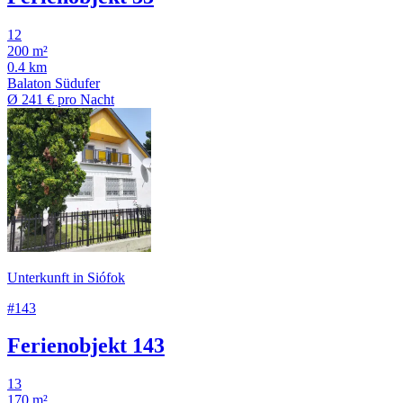
12
200 m²
0.4 km
Balaton Südufer
Ø
241 €
pro Nacht
Unterkunft in Siófok
#143
Ferienobjekt 143
13
170 m²