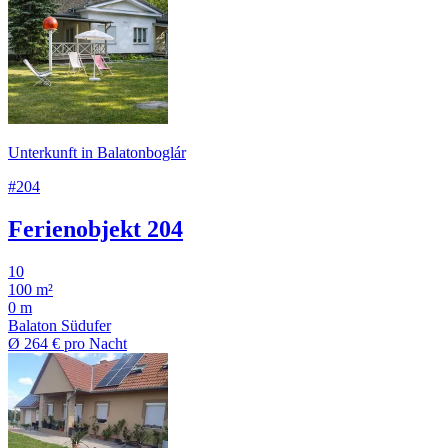
Unterkunft in Balatonboglár
#204
Ferienobjekt 204
10
100 m²
0 m
Balaton Südufer
Ø
264 €
pro Nacht