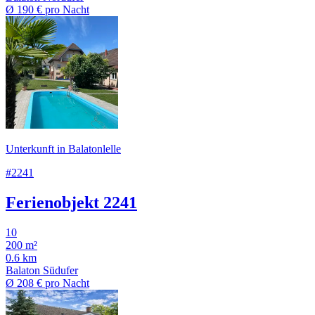
Ø
190 €
pro Nacht
Unterkunft in Balatonlelle
#2241
Ferienobjekt 2241
10
200 m²
0.6 km
Balaton Südufer
Ø
208 €
pro Nacht