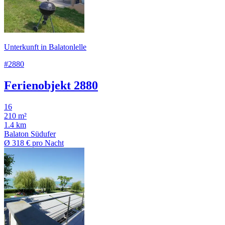
Unterkunft in Balatonlelle
#2880
Ferienobjekt 2880
16
210 m²
1.4 km
Balaton Südufer
Ø
318 €
pro Nacht