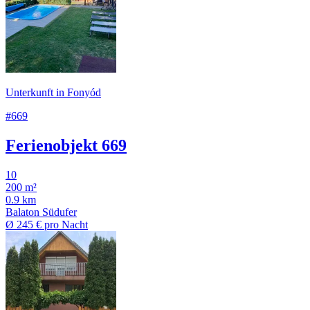
Unterkunft in Fonyód
#669
Ferienobjekt 669
10
200 m²
0.9 km
Balaton Südufer
Ø
245 €
pro Nacht