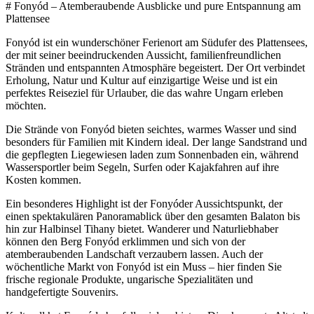
# Fonyód – Atemberaubende Ausblicke und pure Entspannung am
Plattensee
Fonyód ist ein wunderschöner Ferienort am Südufer des Plattensees,
der mit seiner beeindruckenden Aussicht, familienfreundlichen
Stränden und entspannten Atmosphäre begeistert. Der Ort verbindet
Erholung, Natur und Kultur auf einzigartige Weise und ist ein
perfektes Reiseziel für Urlauber, die das wahre Ungarn erleben
möchten.
Die Strände von Fonyód bieten seichtes, warmes Wasser und sind
besonders für Familien mit Kindern ideal. Der lange Sandstrand und
die gepflegten Liegewiesen laden zum Sonnenbaden ein, während
Wassersportler beim Segeln, Surfen oder Kajakfahren auf ihre
Kosten kommen.
Ein besonderes Highlight ist der Fonyóder Aussichtspunkt, der
einen spektakulären Panoramablick über den gesamten Balaton bis
hin zur Halbinsel Tihany bietet. Wanderer und Naturliebhaber
können den Berg Fonyód erklimmen und sich von der
atemberaubenden Landschaft verzaubern lassen. Auch der
wöchentliche Markt von Fonyód ist ein Muss – hier finden Sie
frische regionale Produkte, ungarische Spezialitäten und
handgefertigte Souvenirs.