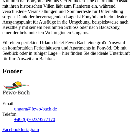
Kulturell hat Fonyód ebenfalls viel zu bieten. Die charmante Altstadt
mit ihren historischen Villen lädt zum Flanieren ein, während
verschiedene Veranstaltungen und Sommerfeste für Unterhaltung
sorgen. Dank der hervorragenden Lage ist Fonyód auch ein idealer
Ausgangspunkt für Ausflüge in die Umgebung, beispielsweise nach
Keszthely mit seinem berühmten Schloss oder nach Badacsony,
einer der bekanntesten Weinregionen Ungarns.
Für einen perfekten Urlaub bietet Fewo Bach eine große Auswahl
an komfortablen Ferienhäusern und Apartments in Fonyód. Ob mit
Seeblick oder in ruhiger Lage – hier finden Sie die ideale Unterkunft
für Ihre Auszeit am Balaton.
Footer
Email
ungarn@fewo-bach.de
Telefon
+49 (0)7023/9577170
Facebook
Instagram