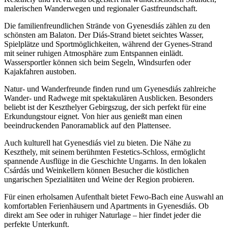
malerischen Wanderwegen und regionaler Gastfreundschaft.
Die familienfreundlichen Strände von Gyenesdiás zählen zu den
schönsten am Balaton. Der Diás-Strand bietet seichtes Wasser,
Spielplätze und Sportmöglichkeiten, während der Gyenes-Strand
mit seiner ruhigen Atmosphäre zum Entspannen einlädt.
Wassersportler können sich beim Segeln, Windsurfen oder
Kajakfahren austoben.
Natur- und Wanderfreunde finden rund um Gyenesdiás zahlreiche
Wander- und Radwege mit spektakulären Ausblicken. Besonders
beliebt ist der Keszthelyer Gebirgszug, der sich perfekt für eine
Erkundungstour eignet. Von hier aus genießt man einen
beeindruckenden Panoramablick auf den Plattensee.
Auch kulturell hat Gyenesdiás viel zu bieten. Die Nähe zu
Keszthely, mit seinem berühmten Festetics-Schloss, ermöglicht
spannende Ausflüge in die Geschichte Ungarns. In den lokalen
Csárdás und Weinkellern können Besucher die köstlichen
ungarischen Spezialitäten und Weine der Region probieren.
Für einen erholsamen Aufenthalt bietet Fewo-Bach eine Auswahl an
komfortablen Ferienhäusern und Apartments in Gyenesdiás. Ob
direkt am See oder in ruhiger Naturlage – hier findet jeder die
perfekte Unterkunft.