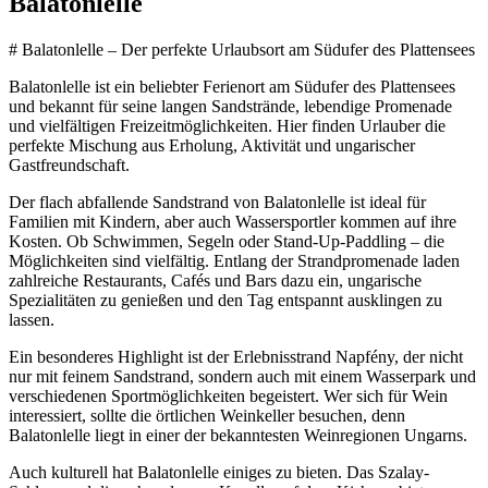
Balatonlelle
# Balatonlelle – Der perfekte Urlaubsort am Südufer des Plattensees
Balatonlelle ist ein beliebter Ferienort am Südufer des Plattensees
und bekannt für seine langen Sandstrände, lebendige Promenade
und vielfältigen Freizeitmöglichkeiten. Hier finden Urlauber die
perfekte Mischung aus Erholung, Aktivität und ungarischer
Gastfreundschaft.
Der flach abfallende Sandstrand von Balatonlelle ist ideal für
Familien mit Kindern, aber auch Wassersportler kommen auf ihre
Kosten. Ob Schwimmen, Segeln oder Stand-Up-Paddling – die
Möglichkeiten sind vielfältig. Entlang der Strandpromenade laden
zahlreiche Restaurants, Cafés und Bars dazu ein, ungarische
Spezialitäten zu genießen und den Tag entspannt ausklingen zu
lassen.
Ein besonderes Highlight ist der Erlebnisstrand Napfény, der nicht
nur mit feinem Sandstrand, sondern auch mit einem Wasserpark und
verschiedenen Sportmöglichkeiten begeistert. Wer sich für Wein
interessiert, sollte die örtlichen Weinkeller besuchen, denn
Balatonlelle liegt in einer der bekanntesten Weinregionen Ungarns.
Auch kulturell hat Balatonlelle einiges zu bieten. Das Szalay-