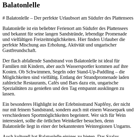
Balatonlelle
# Balatonlelle – Der perfekte Urlaubsort am Südufer des Plattensees
Balatonlelle ist ein beliebter Ferienort am Südufer des Plattensees
und bekannt für seine langen Sandstrände, lebendige Promenade
und vielfältigen Freizeitmöglichkeiten. Hier finden Urlauber die
perfekte Mischung aus Erholung, Aktivität und ungarischer
Gastfreundschaft.
Der flach abfallende Sandstrand von Balatonlelle ist ideal für
Familien mit Kindern, aber auch Wassersportler kommen auf ihre
Kosten. Ob Schwimmen, Segeln oder Stand-Up-Paddling – die
Möglichkeiten sind vielfältig. Entlang der Strandpromenade laden
zahlreiche Restaurants, Cafés und Bars dazu ein, ungarische
Spezialitäten zu genießen und den Tag entspannt ausklingen zu
lassen.
Ein besonderes Highlight ist der Erlebnisstrand Napfény, der nicht
nur mit feinem Sandstrand, sondern auch mit einem Wasserpark und
verschiedenen Sportmöglichkeiten begeistert. Wer sich für Wein
interessiert, sollte die örtlichen Weinkeller besuchen, denn
Balatonlelle liegt in einer der bekanntesten Weinregionen Ungarns.
Auch kulturell hat Balatonlelle einiges zu bieten. Das Szalay-