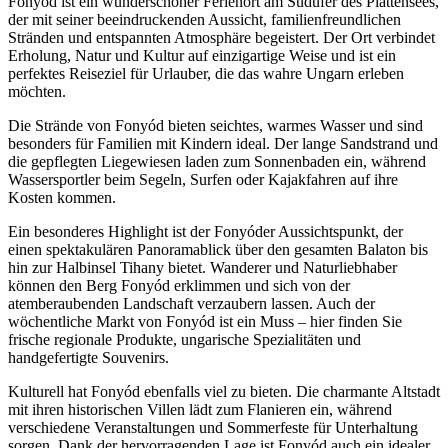
Fonyód ist ein wunderschöner Ferienort am Südufer des Plattensees,
der mit seiner beeindruckenden Aussicht, familienfreundlichen
Stränden und entspannten Atmosphäre begeistert. Der Ort verbindet
Erholung, Natur und Kultur auf einzigartige Weise und ist ein
perfektes Reiseziel für Urlauber, die das wahre Ungarn erleben
möchten.
Die Strände von Fonyód bieten seichtes, warmes Wasser und sind
besonders für Familien mit Kindern ideal. Der lange Sandstrand und
die gepflegten Liegewiesen laden zum Sonnenbaden ein, während
Wassersportler beim Segeln, Surfen oder Kajakfahren auf ihre
Kosten kommen.
Ein besonderes Highlight ist der Fonyóder Aussichtspunkt, der
einen spektakulären Panoramablick über den gesamten Balaton bis
hin zur Halbinsel Tihany bietet. Wanderer und Naturliebhaber
können den Berg Fonyód erklimmen und sich von der
atemberaubenden Landschaft verzaubern lassen. Auch der
wöchentliche Markt von Fonyód ist ein Muss – hier finden Sie
frische regionale Produkte, ungarische Spezialitäten und
handgefertigte Souvenirs.
Kulturell hat Fonyód ebenfalls viel zu bieten. Die charmante Altstadt
mit ihren historischen Villen lädt zum Flanieren ein, während
verschiedene Veranstaltungen und Sommerfeste für Unterhaltung
sorgen. Dank der hervorragenden Lage ist Fonyód auch ein idealer