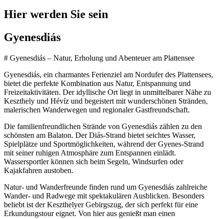
Hier werden Sie sein
Gyenesdiás
# Gyenesdiás – Natur, Erholung und Abenteuer am Plattensee
Gyenesdiás, ein charmantes Ferienziel am Nordufer des Plattensees,
bietet die perfekte Kombination aus Natur, Entspannung und
Freizeitaktivitäten. Der idyllische Ort liegt in unmittelbarer Nähe zu
Keszthely und Hévíz und begeistert mit wunderschönen Stränden,
malerischen Wanderwegen und regionaler Gastfreundschaft.
Die familienfreundlichen Strände von Gyenesdiás zählen zu den
schönsten am Balaton. Der Diás-Strand bietet seichtes Wasser,
Spielplätze und Sportmöglichkeiten, während der Gyenes-Strand
mit seiner ruhigen Atmosphäre zum Entspannen einlädt.
Wassersportler können sich beim Segeln, Windsurfen oder
Kajakfahren austoben.
Natur- und Wanderfreunde finden rund um Gyenesdiás zahlreiche
Wander- und Radwege mit spektakulären Ausblicken. Besonders
beliebt ist der Keszthelyer Gebirgszug, der sich perfekt für eine
Erkundungstour eignet. Von hier aus genießt man einen