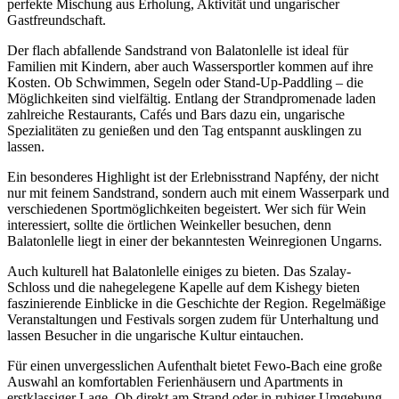
perfekte Mischung aus Erholung, Aktivität und ungarischer
Gastfreundschaft.
Der flach abfallende Sandstrand von Balatonlelle ist ideal für
Familien mit Kindern, aber auch Wassersportler kommen auf ihre
Kosten. Ob Schwimmen, Segeln oder Stand-Up-Paddling – die
Möglichkeiten sind vielfältig. Entlang der Strandpromenade laden
zahlreiche Restaurants, Cafés und Bars dazu ein, ungarische
Spezialitäten zu genießen und den Tag entspannt ausklingen zu
lassen.
Ein besonderes Highlight ist der Erlebnisstrand Napfény, der nicht
nur mit feinem Sandstrand, sondern auch mit einem Wasserpark und
verschiedenen Sportmöglichkeiten begeistert. Wer sich für Wein
interessiert, sollte die örtlichen Weinkeller besuchen, denn
Balatonlelle liegt in einer der bekanntesten Weinregionen Ungarns.
Auch kulturell hat Balatonlelle einiges zu bieten. Das Szalay-
Schloss und die nahegelegene Kapelle auf dem Kishegy bieten
faszinierende Einblicke in die Geschichte der Region. Regelmäßige
Veranstaltungen und Festivals sorgen zudem für Unterhaltung und
lassen Besucher in die ungarische Kultur eintauchen.
Für einen unvergesslichen Aufenthalt bietet Fewo-Bach eine große
Auswahl an komfortablen Ferienhäusern und Apartments in
erstklassiger Lage. Ob direkt am Strand oder in ruhiger Umgebung