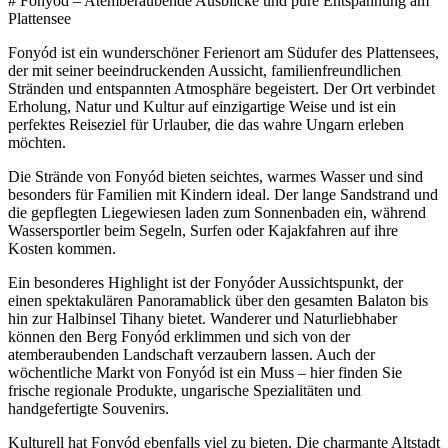
# Fonyód – Atemberaubende Ausblicke und pure Entspannung am
Plattensee
Fonyód ist ein wunderschöner Ferienort am Südufer des Plattensees,
der mit seiner beeindruckenden Aussicht, familienfreundlichen
Stränden und entspannten Atmosphäre begeistert. Der Ort verbindet
Erholung, Natur und Kultur auf einzigartige Weise und ist ein
perfektes Reiseziel für Urlauber, die das wahre Ungarn erleben
möchten.
Die Strände von Fonyód bieten seichtes, warmes Wasser und sind
besonders für Familien mit Kindern ideal. Der lange Sandstrand und
die gepflegten Liegewiesen laden zum Sonnenbaden ein, während
Wassersportler beim Segeln, Surfen oder Kajakfahren auf ihre
Kosten kommen.
Ein besonderes Highlight ist der Fonyóder Aussichtspunkt, der
einen spektakulären Panoramablick über den gesamten Balaton bis
hin zur Halbinsel Tihany bietet. Wanderer und Naturliebhaber
können den Berg Fonyód erklimmen und sich von der
atemberaubenden Landschaft verzaubern lassen. Auch der
wöchentliche Markt von Fonyód ist ein Muss – hier finden Sie
frische regionale Produkte, ungarische Spezialitäten und
handgefertigte Souvenirs.
Kulturell hat Fonyód ebenfalls viel zu bieten. Die charmante Altstadt