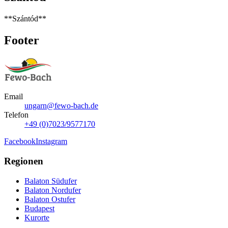
**Szántód**
Footer
Email
ungarn@fewo-bach.de
Telefon
+49 (0)7023/9577170
Facebook
Instagram
Regionen
Balaton Südufer
Balaton Nordufer
Balaton Ostufer
Budapest
Kurorte