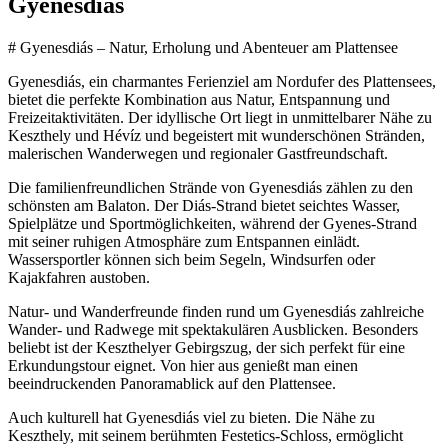
Gyenesdiás
# Gyenesdiás – Natur, Erholung und Abenteuer am Plattensee
Gyenesdiás, ein charmantes Ferienziel am Nordufer des Plattensees,
bietet die perfekte Kombination aus Natur, Entspannung und
Freizeitaktivitäten. Der idyllische Ort liegt in unmittelbarer Nähe zu
Keszthely und Hévíz und begeistert mit wunderschönen Stränden,
malerischen Wanderwegen und regionaler Gastfreundschaft.
Die familienfreundlichen Strände von Gyenesdiás zählen zu den
schönsten am Balaton. Der Diás-Strand bietet seichtes Wasser,
Spielplätze und Sportmöglichkeiten, während der Gyenes-Strand
mit seiner ruhigen Atmosphäre zum Entspannen einlädt.
Wassersportler können sich beim Segeln, Windsurfen oder
Kajakfahren austoben.
Natur- und Wanderfreunde finden rund um Gyenesdiás zahlreiche
Wander- und Radwege mit spektakulären Ausblicken. Besonders
beliebt ist der Keszthelyer Gebirgszug, der sich perfekt für eine
Erkundungstour eignet. Von hier aus genießt man einen
beeindruckenden Panoramablick auf den Plattensee.
Auch kulturell hat Gyenesdiás viel zu bieten. Die Nähe zu
Keszthely, mit seinem berühmten Festetics-Schloss, ermöglicht